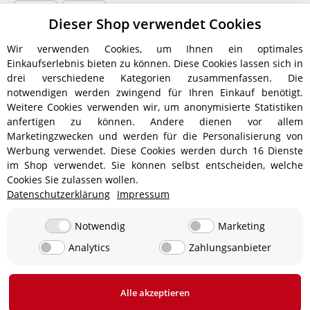
Dieser Shop verwendet Cookies
Wir verwenden Cookies, um Ihnen ein optimales
Einkaufserlebnis bieten zu können. Diese Cookies lassen sich in
drei verschiedene Kategorien zusammenfassen. Die
notwendigen werden zwingend für Ihren Einkauf benötigt.
Weitere Cookies verwenden wir, um anonymisierte Statistiken
anfertigen zu können. Andere dienen vor allem
Versandinformationen
Marketingzwecken und werden für die Personalisierung von
Werbung verwendet. Diese Cookies werden durch 16 Dienste
im Shop verwendet. Sie können selbst entscheiden, welche
Cookies Sie zulassen wollen.
Datenschutzerklärung
Impressum
ab 5,90 € - Ab 300 € Bestellwert
Versandkostenfrei!
ab 9,90 € - Ab 350 € Bestellwert
Versandkostenfrei!
Notwendig
Marketing
Analytics
Zahlungsanbieter
19,90 €
0 € bei Abholung in 24850 Lürschau, Deutschland
Alle akzeptieren