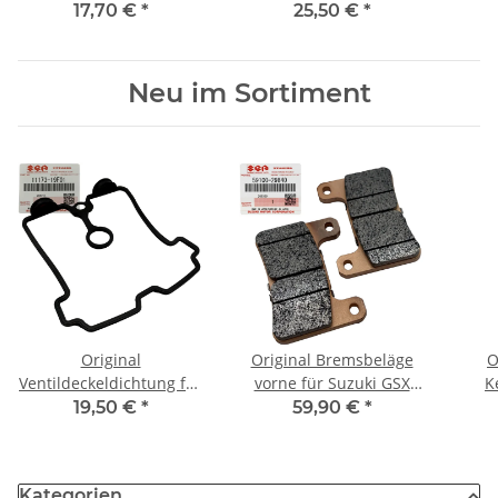
750 Z 400 550 750 1000
SL # 14721-286-020
Yama
17,70 €
*
25,50 €
*
1100 ZR 550
Neu im Sortiment
Original
Original Bremsbeläge
O
Ventildeckeldichtung für
vorne für Suzuki GSX
K
Suzuki DL SFV SV 650 #
1300 GSX-R 600 750
Suzu
19,50 €
*
59,90 €
*
11173-19F01
1000 # 59100-29840
8R 
Kategorien