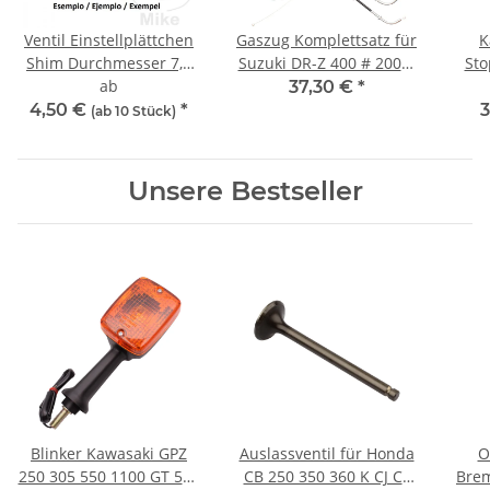
Ventil Einstellplättchen
Gaszug Komplettsatz für
K
Shim Durchmesser 7,5
Suzuki DR-Z 400 # 2000-
Sto
mm Stärke 2,325 - 3,50
ab
2008 # 58301-29F11
CBF 
37,30 €
*
mm
#
4,50 €
*
3
(ab 10 Stück)
Unsere Bestseller
Blinker Kawasaki GPZ
Auslassventil für Honda
O
250 305 550 1100 GT 550
CB 250 350 360 K CJ CL
Brem