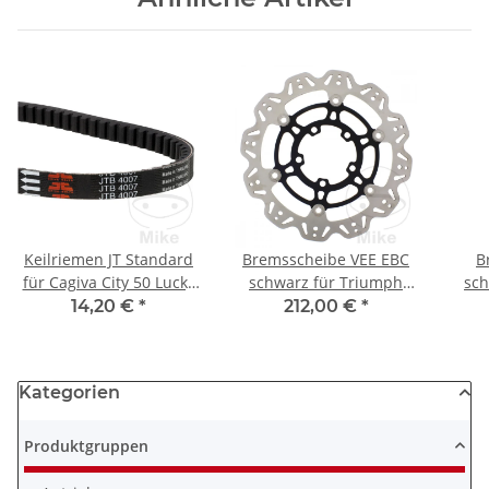
Keilriemen JT Standard
Bremsscheibe VEE EBC
B
für Cagiva City 50 Lucky
schwarz für Triumph
sch
Explorer Piaggio Zip 50
Tiger 800 900 1200 Tiger
250 
14,20 €
*
212,00 €
*
SP LC
Explorer 1200
8
Kategorien
Produktgruppen