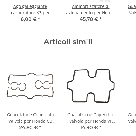
Ago galleggiante
Ammortizzatore di
Gua
carburatore K3 per
azionamento per Honda
Val
Honda CA CB CBF CBR
CB 450 500 600 750 900
65
6,00 €
*
45,70 €
*
CBX CN CX FES GL NSS
CBR 900 VFR 750
NX TRX VFR VT XL XR XRV
Articoli simili
Guarnizione Coperchio
Guarnizione Coperchio
Gua
Valvola per Honda CB
Valvola per Honda VF
Val
750 900 1100 # 12391-
750 VF 1000 # 12391-
450
24,80 €
*
14,90 €
*
425-010
MB0-000