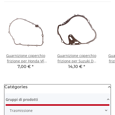
Guarnizione coperchio
Guarnizione coperchio
Gua
frizione per Honda VF
frizione per Suzuki DR
fri
500 Interceptor F F2 #
750 800 Big S # 11482-
6
7,00 €
*
14,10 €
*
11394-KE8-000
44B00
Catégories
Gruppi di prodotti
Trasmissione