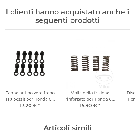
I clienti hanno acquistato anche i
seguenti prodotti
Tappo antipolvere freno
Molle della frizione
Disc
(10 pezzi) per Honda CB
rinforzate per Honda CB
Hon
350 360 400 450 500 550
400 CBR 600 1977-1990
250
13,20 €
*
15,90 €
*
750
Articoli simili