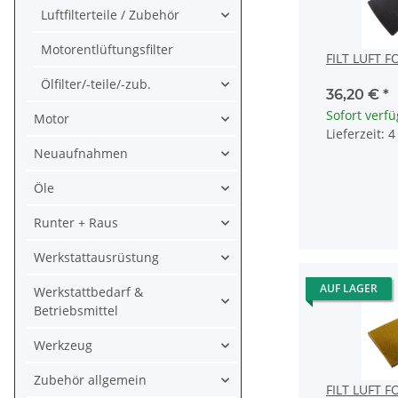
Luftfilterteile / Zubehör
Motorentlüftungsfilter
FILT LUFT 
Ölfilter/-teile/-zub.
36,20 €
*
Sofort verf
Motor
Lieferzeit: 
Neuaufnahmen
Öle
Runter + Raus
Werkstattausrüstung
AUF LAGER
Werkstattbedarf &
Betriebsmittel
Werkzeug
Zubehör allgemein
FILT LUFT 