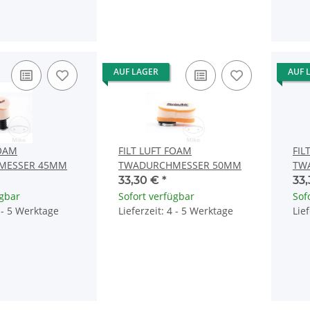
AUF LAGER
AUF 
FOAM
FILT LUFT FOAM
FIL
MESSER 45MM
TWADURCHMESSER 50MM
TW
33,30 €
*
33
ügbar
Sofort verfügbar
Sof
4 - 5 Werktage
Lieferzeit: 4 - 5 Werktage
Lie