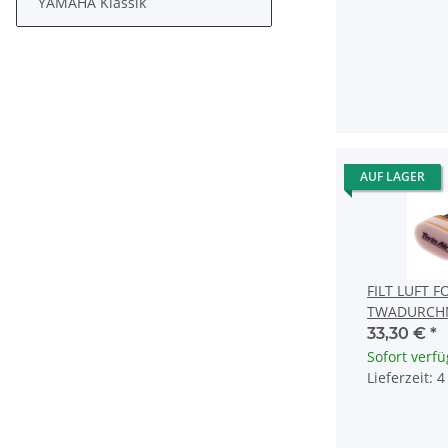
YAMAHA Klassik
AUF LAGER
FILT LUFT 
TWADURCH
33,30 €
*
Sofort verf
Lieferzeit: 