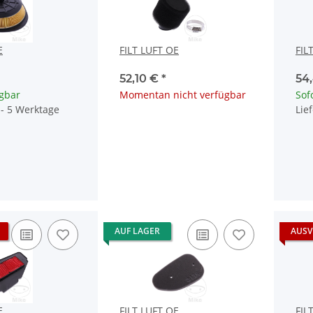
E
FILT LUFT OE
FIL
52,10 €
*
54
ügbar
Momentan nicht verfügbar
Sof
4 - 5 Werktage
Lie
AUF LAGER
AUSV
E
FILT LUFT OE
FIL