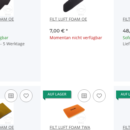
FOAM OE
FILT LUFT FOAM OE
FIL
7,00 €
*
48
ügbar
Momentan nicht verfügbar
Sof
4 - 5 Werktage
Lie
AUF LAGER
AUF 
FOAM OE
FILT LUFT FOAM TWA
FIL