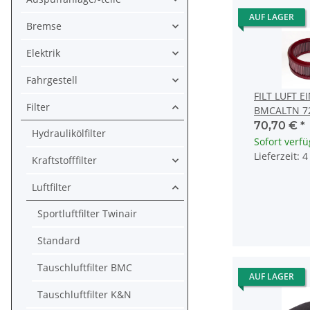
AUF LAGER
Bremse
Elektrik
Fahrgestell
FILT LUFT E
Filter
BMCALTN 7
70,70 €
*
Hydraulikölfilter
Sofort verf
Lieferzeit: 
Kraftstofffilter
Luftfilter
Sportluftfilter Twinair
Standard
Tauschluftfilter BMC
AUF LAGER
Tauschluftfilter K&N