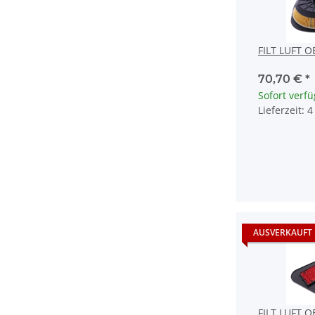
FILT LUFT O
70,70 €
*
Sofort verf
Lieferzeit: 
AUSVERKAUFT
FILT LUFT O