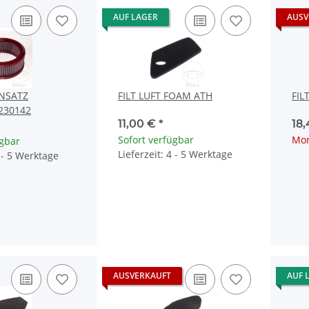
AUF LAGER
AUSV
INSATZ
FILT LUFT FOAM ATH
FIL
230142
11,00 €
*
18
Sofort verfügbar
Mom
ügbar
Lieferzeit: 4 - 5 Werktage
4 - 5 Werktage
AUSVERKAUFT
AUF 