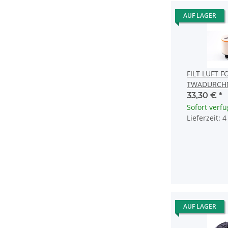
AUF LAGER
FILT LUFT 
TWADURCH
33,30 €
*
Sofort verf
Lieferzeit: 
AUF LAGER