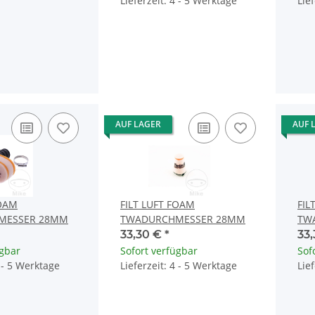
Lieferzeit: 4 - 5 Werktage
Lie
AUF LAGER
AUF 
FOAM
FILT LUFT FOAM
FIL
MESSER 28MM
TWADURCHMESSER 28MM
TW
33,30 €
*
33
ügbar
Sofort verfügbar
Sof
4 - 5 Werktage
Lieferzeit: 4 - 5 Werktage
Lie