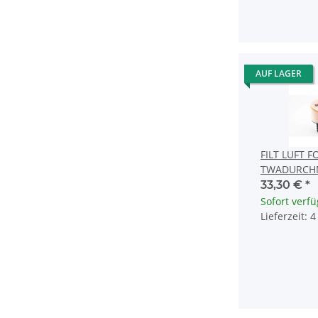
AUF LAGER
FILT LUFT 
TWADURCH
33,30 €
*
Sofort verf
Lieferzeit: 