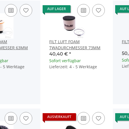
AUF LAGER
AUF 
FOAM
FILT LUFT FOAM
FIL
MESSER 63MM
TWADURCHMESSER 73MM
50
40,40 €
*
Sof
ügbar
Sofort verfügbar
Lie
4 - 5 Werktage
Lieferzeit: 4 - 5 Werktage
AUSVERKAUFT
AUF 