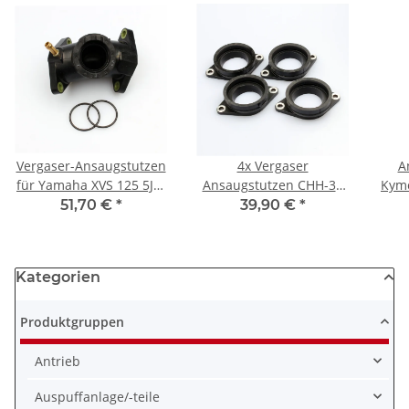
Vergaser-Ansaugstutzen
4x Vergaser
A
für Yamaha XVS 125 5JX-
Ansaugstutzen CHH-37
Kymc
13586-00
für Honda CBR 1000 RR
51,70 €
*
39,90 €
*
Fireblade # 04-05
Kategorien
Produktgruppen
Antrieb
Auspuffanlage/-teile