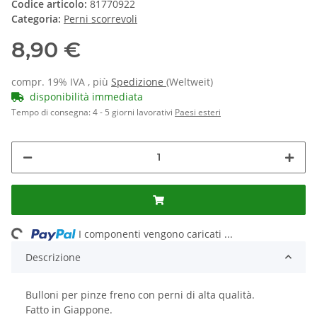
Codice articolo:
81770922
Categoria:
Perni scorrevoli
8,90 €
compr. 19% IVA , più
Spedizione
(Weltweit)
disponibilità immediata
Tempo di consegna:
4 - 5 giorni lavorativi
Paesi esteri
ding...
I componenti vengono caricati ...
Descrizione
Bulloni per pinze freno con perni di alta qualità.
Fatto in Giappone.