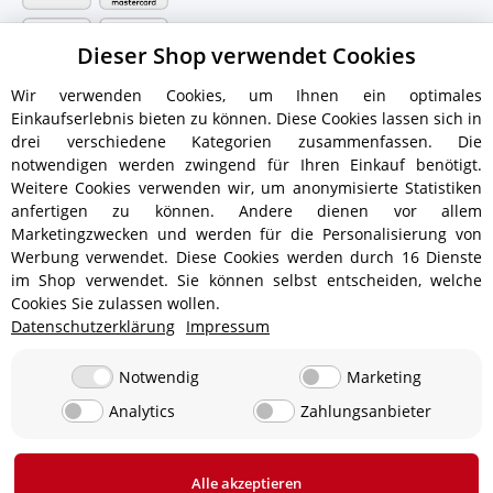
Dieser Shop verwendet Cookies
Wir verwenden Cookies, um Ihnen ein optimales
Einkaufserlebnis bieten zu können. Diese Cookies lassen sich in
drei verschiedene Kategorien zusammenfassen. Die
notwendigen werden zwingend für Ihren Einkauf benötigt.
Weitere Cookies verwenden wir, um anonymisierte Statistiken
anfertigen zu können. Andere dienen vor allem
Versandinformationen
Marketingzwecken und werden für die Personalisierung von
Werbung verwendet. Diese Cookies werden durch 16 Dienste
im Shop verwendet. Sie können selbst entscheiden, welche
Cookies Sie zulassen wollen.
Datenschutzerklärung
Impressum
ab 5,90 € - Ab 300 € Bestellwert
Versandkostenfrei!
ab 9,90 € - Ab 350 € Bestellwert
Versandkostenfrei!
Notwendig
Marketing
Analytics
Zahlungsanbieter
19,90 €
0 € bei Abholung in 24850 Lürschau, Deutschland
Alle akzeptieren