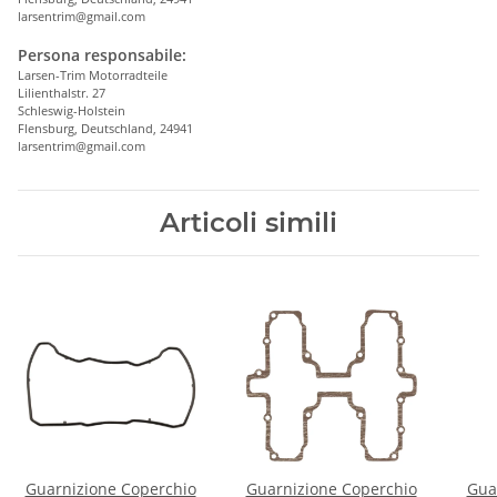
larsentrim@gmail.com
Persona responsabile:
Larsen-Trim Motorradteile
Lilienthalstr. 27
Schleswig-Holstein
Flensburg, Deutschland, 24941
larsentrim@gmail.com
Articoli simili
Guarnizione Coperchio
Guarnizione Coperchio
Gua