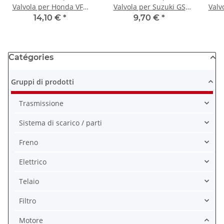
Valvola per Honda VFR
Valvola per Suzuki GS
Valv
750 R # 88-93 # 12391-
450 # 85-88 # 11173-
B # 
14,10 €
*
9,70 €
*
MR7-000
44110
Catégories
Gruppi di prodotti
Trasmissione
Sistema di scarico / parti
Freno
Elettrico
Telaio
Filtro
Motore