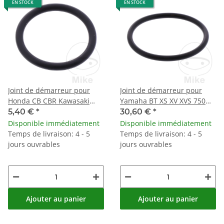
EN STOCK
EN STOCK
Joint de démarreur pour
Joint de démarreur pour
Honda CB CBR Kawasaki
Yamaha BT XS XV XVS 750
GTR VN Suzuki GSX-R 600
850 1000 1100
5,40 €
*
30,60 €
*
1400
Disponible immédiatement
Disponible immédiatement
Temps de livraison: 4 - 5
Temps de livraison: 4 - 5
jours ouvrables
jours ouvrables
Ajouter au panier
Ajouter au panier