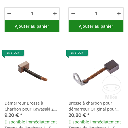
Ajouter au panier
Ajouter au panier
EN STOCK
EN STOCK
Démarreur Brosse à
Brosse à charbon pour
Charbon pour Kawasaki Z
démarreur Original pour
1000 Suzuki GSX 1100
Beta 200 Kawasaki ZX-6R
9,20 €
*
20,80 €
*
Yamaha XJ 900
Suzuki 125 400 600 750
Disponible immédiatement
Disponible immédiatement
Temps de livraison: 4 - 5
Temps de livraison: 4 - 5