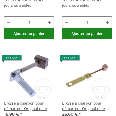
jours ouvrables
jours ouvrables
Ajouter au panier
Ajouter au panier
EN STOCK
EN STOCK
Brosse à charbon pour
Brosse à charbon pour
démarreur Original pour
démarreur Original pour
Honda CB 125 F # 2015-2020
Honda NB 50 NH 50 125
16,90 €
*
26,60 €
*