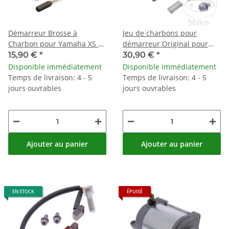
Démarreur Brosse à
Jeu de charbons pour
Charbon pour Yamaha XS TX
démarreur Original pour
650 1970-1979 256-81611-10
Yamaha MT-10 YZF-R1 1000
15,90 €
*
30,90 €
*
# 2015-2020
Disponible immédiatement
Disponible immédiatement
Temps de livraison: 4 - 5
Temps de livraison: 4 - 5
jours ouvrables
jours ouvrables
Ajouter au panier
Ajouter au panier
EN STOCK
ÉPUISÉ