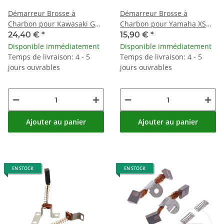
Démarreur Brosse à
Démarreur Brosse à
Charbon pour Kawasaki GPZ
Charbon pour Yamaha XS
900 Suzuki GSF 1200
650 /SE # 1980-1983 # 256-
24,40 €
*
15,90 €
*
Yamaha XJR 1300
81612-11
Disponible immédiatement
Disponible immédiatement
Temps de livraison: 4 - 5
Temps de livraison: 4 - 5
jours ouvrables
jours ouvrables
Ajouter au panier
Ajouter au panier
EN STOCK
EN STOCK