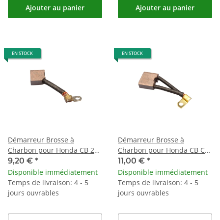
Ajouter au panier
Ajouter au panier
EN STOCK
EN STOCK
Démarreur Brosse à
Démarreur Brosse à
Charbon pour Honda CB 250
Charbon pour Honda CB CX
350 400 450 CM 125 Yamaha
GL Kawasaki Z Suzuki GS
9,20 €
*
11,00 €
*
XS 400
Yamaha
Disponible immédiatement
Disponible immédiatement
Temps de livraison: 4 - 5
Temps de livraison: 4 - 5
jours ouvrables
jours ouvrables