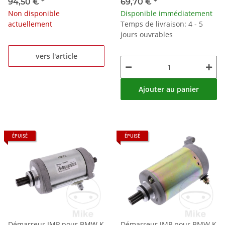
2006-2013
2009-2012
94,50 €
*
69,70 €
*
Non disponible
Disponible immédiatement
actuellement
Temps de livraison: 4 - 5
jours ouvrables
vers l'article
Ajouter au panier
ÉPUISÉ
ÉPUISÉ
Démarreur JMP pour BMW K
Démarreur JMP pour BMW K