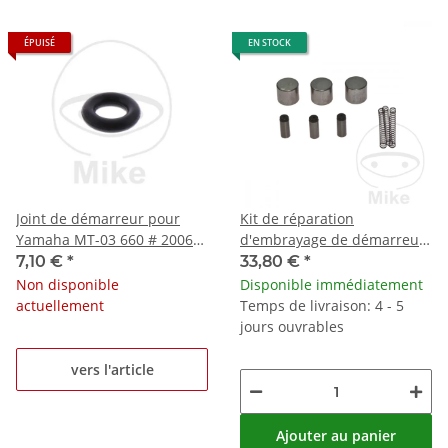
ÉPUISÉ
EN STOCK
Joint de démarreur pour
Kit de réparation
Yamaha MT-03 660 # 2006-
d'embrayage de démarreur
2008
SCK-901 pour Honda
7,10 €
*
33,80 €
*
Kawasaki Suzuki
Non disponible
Disponible immédiatement
actuellement
Temps de livraison: 4 - 5
jours ouvrables
vers l'article
Ajouter au panier