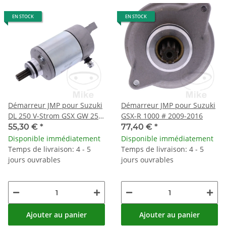
EN STOCK
EN STOCK
Démarreur JMP pour Suzuki
Démarreur JMP pour Suzuki
DL 250 V-Strom GSX GW 250
GSX-R 1000 # 2009-2016
Inazuma
55,30 €
*
77,40 €
*
Disponible immédiatement
Disponible immédiatement
Temps de livraison: 4 - 5
Temps de livraison: 4 - 5
jours ouvrables
jours ouvrables
Ajouter au panier
Ajouter au panier