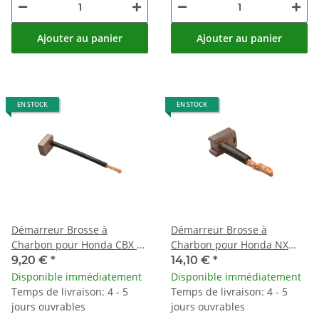
Ajouter au panier
Ajouter au panier
EN STOCK
EN STOCK
Démarreur Brosse à
Démarreur Brosse à
Charbon pour Honda CBX VT
Charbon pour Honda NX
Kawasaki GPZ Z Suzuki
650 Yamaha FZR 600
9,20 €
*
14,10 €
*
Yamaha
Kawasaki ER 500
Disponible immédiatement
Disponible immédiatement
Temps de livraison: 4 - 5
Temps de livraison: 4 - 5
jours ouvrables
jours ouvrables