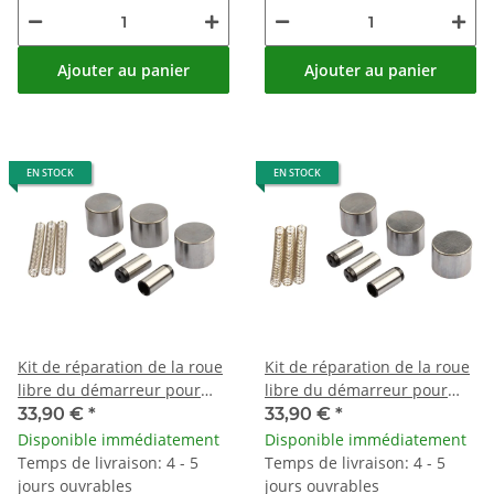
Ajouter au panier
Ajouter au panier
EN STOCK
EN STOCK
Kit de réparation de la roue
Kit de réparation de la roue
libre du démarreur pour
libre du démarreur pour
Yamaha FZ FZR GTS SR TW
Yamaha XJ 650 750
33,90 €
*
33,90 €
*
Disponible immédiatement
Disponible immédiatement
Temps de livraison: 4 - 5
Temps de livraison: 4 - 5
jours ouvrables
jours ouvrables