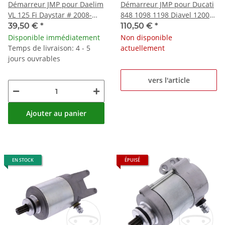
Démarreur JMP pour Daelim
Démarreur JMP pour Ducati
VL 125 Fi Daystar # 2008-
848 1098 1198 Diavel 1200
2019
Hypermotard 821
39,50 €
*
110,50 €
*
Disponible immédiatement
Non disponible
Temps de livraison: 4 - 5
actuellement
jours ouvrables
vers l'article
Ajouter au panier
EN STOCK
ÉPUISÉ