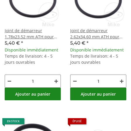
Joint de démarreur
Joint de démarreur
1.78x23.52 mm ATH pour
2.62x34.60 mm ATH pour
MBK YW 100 Yamaha 50 90
Husqvarna KTM 250 300
5,40 €
*
5,40 €
*
100
Suzuki 650 750 800 1000
Disponible immédiatement
Disponible immédiatement
1400
Temps de livraison: 4 - 5
Temps de livraison: 4 - 5
jours ouvrables
jours ouvrables
Ajouter au panier
Ajouter au panier
EN STOCK
ÉPUISÉ