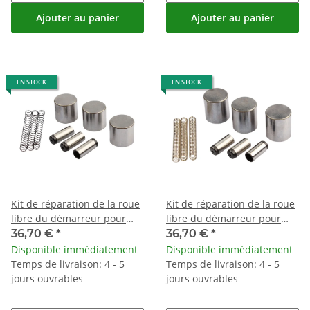
Ajouter au panier
Ajouter au panier
EN STOCK
EN STOCK
Kit de réparation de la roue
Kit de réparation de la roue
libre du démarreur pour
libre du démarreur pour
Kawasaki GPZ 750 1000 1100
Yamaha FJ 1100 1200 XS 750
36,70 €
*
36,70 €
*
Disponible immédiatement
Disponible immédiatement
Temps de livraison: 4 - 5
Temps de livraison: 4 - 5
jours ouvrables
jours ouvrables