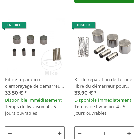
EN STOCK
EN STOCK
Kit de réparation
Kit de réparation de la roue
d'embrayage de démarreur
libre du démarreur pour
SCK-904 pour Yamaha
Honda Kawasaki Suzuki
33,50 €
*
33,90 €
*
Disponible immédiatement
Disponible immédiatement
Temps de livraison: 4 - 5
Temps de livraison: 4 - 5
jours ouvrables
jours ouvrables