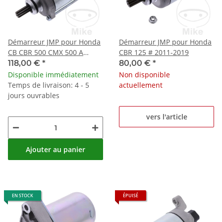
Démarreur JMP pour Honda
Démarreur JMP pour Honda
CB CBR 500 CMX 500 A
CBR 125 # 2011-2019
Rebel ABS
118,00 €
*
80,00 €
*
Disponible immédiatement
Non disponible
Temps de livraison: 4 - 5
actuellement
jours ouvrables
vers l'article
Ajouter au panier
EN STOCK
ÉPUISÉ