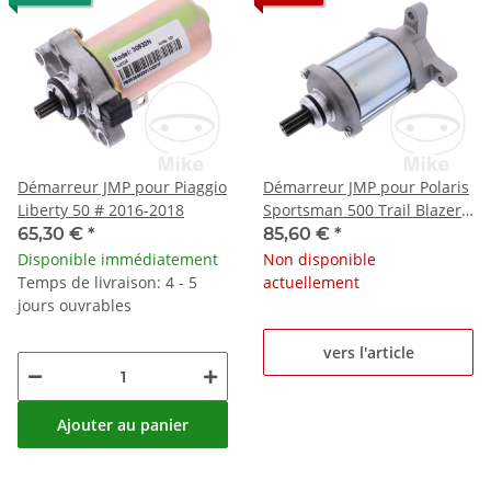
Démarreur JMP pour Piaggio
Démarreur JMP pour Polaris
Liberty 50 # 2016-2018
Sportsman 500 Trail Blazer
Trail Boss 330
65,30 €
*
85,60 €
*
Disponible immédiatement
Non disponible
Temps de livraison: 4 - 5
actuellement
jours ouvrables
vers l'article
Ajouter au panier