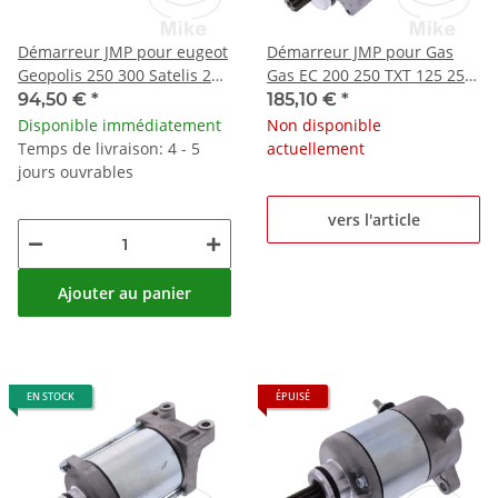
Démarreur JMP pour eugeot
Démarreur JMP pour Gas
Geopolis 250 300 Satelis 250
Gas EC 200 250 TXT 125 250
Satelis 2 300
XC 250 300
94,50 €
*
185,10 €
*
Disponible immédiatement
Non disponible
Temps de livraison: 4 - 5
actuellement
jours ouvrables
vers l'article
Ajouter au panier
EN STOCK
ÉPUISÉ