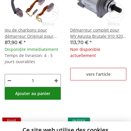
Jeu de charbons pour
Démarreur complet pour
démarreur Original pour
MV Agusta Brutale 910 920
Yamaha MT-01 1700 XV 1700
989 990 1078 1090 F4 1000
87,90 €
*
113,70 €
*
1900 # 2003-2012
1078
Disponible immédiatement
Non disponible
Temps de livraison: 4 - 5
actuellement
jours ouvrables
vers l'article
Ajouter au panier
ÉPUISÉ
EN STOCK
Ce site web utilise des cookies