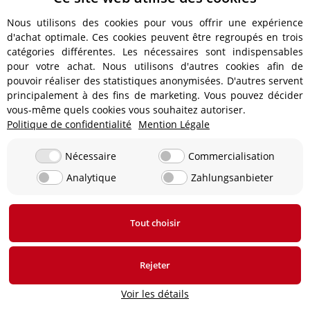
Nous utilisons des cookies pour vous offrir une expérience
d'achat optimale. Ces cookies peuvent être regroupés en trois
catégories différentes. Les nécessaires sont indispensables
pour votre achat. Nous utilisons d'autres cookies afin de
pouvoir réaliser des statistiques anonymisées. D'autres servent
principalement à des fins de marketing. Vous pouvez décider
Démarreur complet JMP
Démarreur terminé pour
vous-même quels cookies vous souhaitez autoriser.
pour Yamaha MT WR YZF-R
Aprilia Amico 25 50 Area 51
Politique de confidentialité
Mention Légale
125 # 2008-2017
Gulliver Rally 50
75,80 €
*
43,30 €
*
Non disponible
Disponible immédiatement
Nécessaire
Commercialisation
actuellement
Temps de livraison: 4 - 5
jours ouvrables
Analytique
Zahlungsanbieter
vers l'article
Tout choisir
Ajouter au panier
Rejeter
Voir les détails