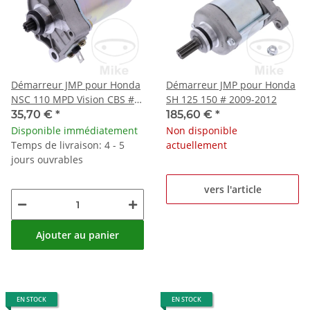
Démarreur JMP pour Honda
Démarreur JMP pour Honda
NSC 110 MPD Vision CBS #
SH 125 150 # 2009-2012
2012-2016
35,70 €
*
185,60 €
*
Disponible immédiatement
Non disponible
Temps de livraison: 4 - 5
actuellement
jours ouvrables
vers l'article
Ajouter au panier
EN STOCK
EN STOCK