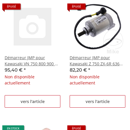
ÉPUISÉ
ÉPUISÉ
Démarreur JMP pour
Démarreur JMP pour
Kawasaki VN 750 800 900 W
Kawasaki Z 750 ZX-6R 636
650 800
ZX-6RR 600 Ninja
95,40 €
*
82,20 €
*
Non disponible
Non disponible
actuellement
actuellement
vers l'article
vers l'article
EN STOCK
ÉPUISÉ