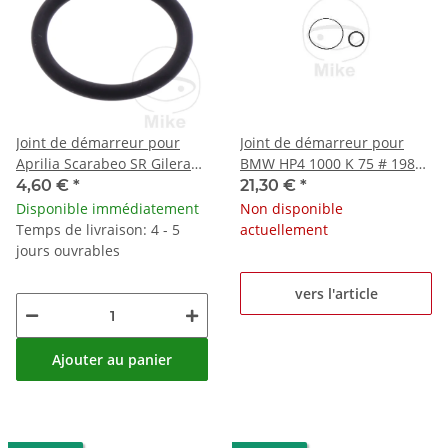
Joint de démarreur pour
Joint de démarreur pour
Aprilia Scarabeo SR Gilera
BMW HP4 1000 K 75 # 1984-
Runner 100 125 180
2016
4,60 €
*
21,30 €
*
Disponible immédiatement
Non disponible
Temps de livraison: 4 - 5
actuellement
jours ouvrables
vers l'article
Ajouter au panier