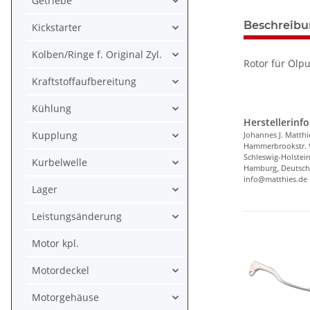
Getriebe
Beschreib
Kickstarter
Kolben/Ringe f. Original Zyl.
Rotor für Ölp
Kraftstoffaufbereitung
Kühlung
Herstellerinf
Kupplung
Johannes J. Matth
Hammerbrookstr. 
Schleswig-Holstei
Kurbelwelle
Hamburg, Deutsch
info@matthies.de
Lager
Leistungsänderung
Motor kpl.
Motordeckel
Motorgehäuse