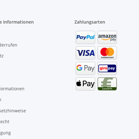
e Informationen
Zahlungsarten
derrufen
tz
formationen
m
setzhinweise
recht
rgung