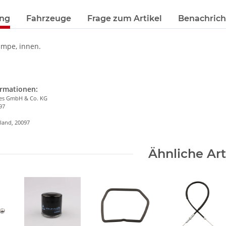
ung
Fahrzeuge
Frage zum Artikel
Benachrich
umpe, innen.
ormationen:
ies GmbH & Co. KG
97
n
land, 20097
Ähnliche Art