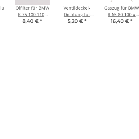
lu
Ölfilter für BMW
Ventildeckel-
Gaszug für BMW
K 75 100 1100
Dichtung für
R 65 80 100 #
80
1200 K1 1000 R
Honda CB XL 50
1976-1995 #
8,40 €
*
5,20 €
*
16,40 €
*
M
850 1100 1150
CRF 100 CY 50
32731242135
1200 MZ/MUZ
80 XR 80 #
1000
12391-149-003