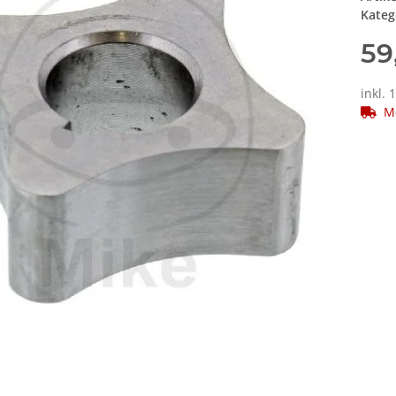
Kateg
59
inkl. 
M