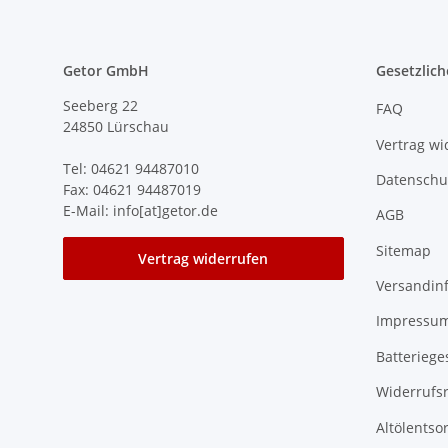
Getor GmbH
Gesetzlich
Seeberg 22
FAQ
24850 Lürschau
Vertrag wi
Tel: 04621 94487010
Datenschu
Fax: 04621 94487019
E-Mail: info[at]getor.de
AGB
Sitemap
Vertrag widerrufen
Versandin
Impressu
Batteriege
Widerrufs
Altölentso