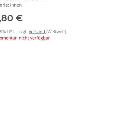
orie:
innen
,80 €
19% USt. , zzgl.
Versand
(Weltweit)
omentan nicht verfügbar