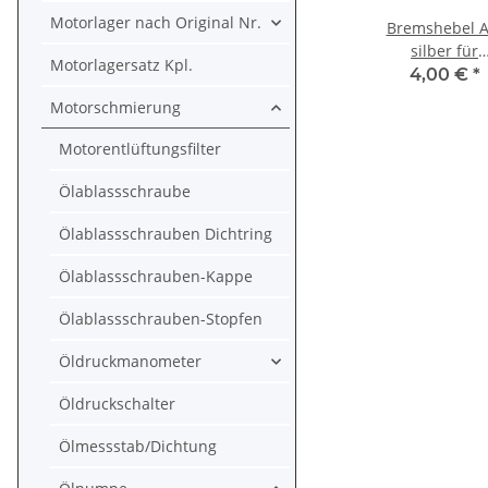
Motorlager nach Original Nr.
Bremshebel A
silber für
Motorlagersatz Kpl.
Yamaha YFM 
4,00 €
*
100 250 YT
Motorschmierung
225 # 59V-
83922-00
Motorentlüftungsfilter
Ölablassschraube
Ölablassschrauben Dichtring
Ölablassschrauben-Kappe
Ölablassschrauben-Stopfen
Öldruckmanometer
Öldruckschalter
Ölmessstab/Dichtung