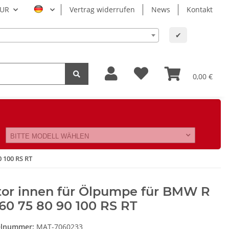
UR
Vertrag widerrufen
News
Kontakt
✔
0,00 €
BITTE MODELL WÄHLEN
 100 RS RT
tor innen für Ölpumpe für BMW R
60 75 80 90 100 RS RT
elnummer:
MAT-7060233