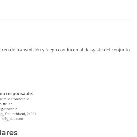
 tren de transmisión y luego conducen al desgaste del conjunto
na responsable:
Trim Motorradteile
alstr. 27
ig-Holstein
rg, Deutschland, 24941
trim@gmail.com
lares