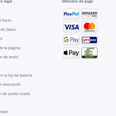
n legal
Métodos de pago
l Form
 de Datos
es
e la página
n de envío
e la ley de batería
e revocación
n de aceite usado
inder