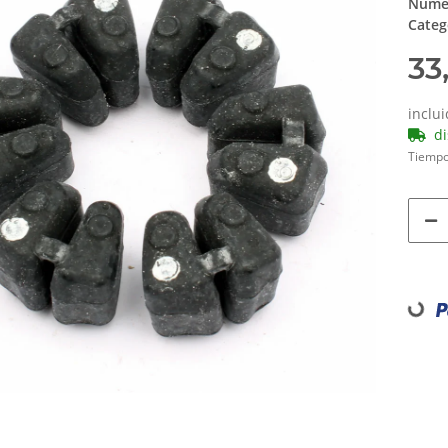
Númer
Categ
33
inclu
d
Tiempo
Loading...