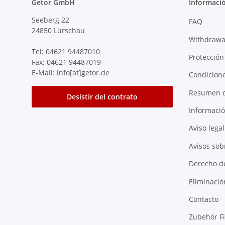
Getor GmbH
Informació
Seeberg 22
FAQ
24850 Lürschau
Withdrawa
Tel: 04621 94487010
Protección
Fax: 04621 94487019
E-Mail: info[at]getor.de
Condicion
Resumen d
Desistir del contrato
Informació
Aviso legal
Avisos sobr
Derecho d
Eliminació
Contacto
Zubehör F