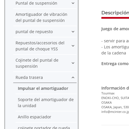
Puntal de suspensión
Descripció
Amortiguador de vibración
del puntal de suspensión
Juego de amor
puntal de repuesto
- servir para 
Repuestos/accesorios del
- Los amortig
puntal de choque YSS
de la cadena
Cojinete del puntal de
Entrega como 
suspensión
Rueda trasera
Información d
Impulsar el amortiguador
Tourmax
ENOKI-CHO, SUITA
Soporte del amortiguador de
OSAKA
la unidad
OSAKA, Japan, 530
info@mcinter.co.j
Anillo espaciador
cojinete portador de rueda