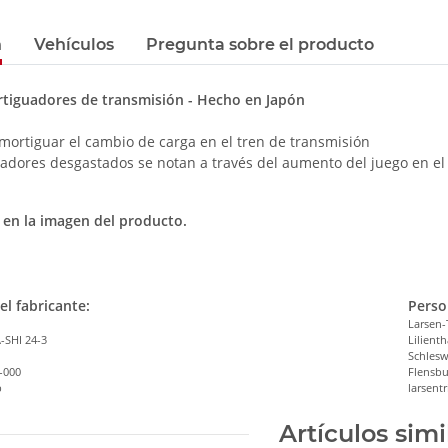
n
Vehículos
Pregunta sobre el producto
tiguadores de transmisión - Hecho en Japón
amortiguar el cambio de carga en el tren de transmisión
uadores desgastados se notan a través del aumento del juego en el
en la imagen del producto.
el fabricante:
Perso
Larsen-
-SHI 24-3
Lilienth
Schlesw
-000
Flensbu
p
larsen
Artículos simi