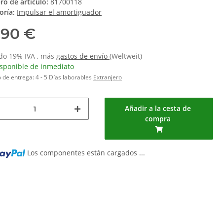
o de artículo:
81700118
oría:
Impulsar el amortiguador
,90 €
ido 19% IVA , más
gastos de envío
(Weltweit)
isponible de inmediato
 de entrega:
4 - 5 Días laborables
Extranjero
Añadir a la cesta de
compra
Los componentes están cargados ...