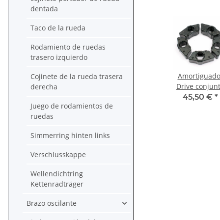
dentada
Taco de la rueda
Rodamiento de ruedas
trasero izquierdo
Amortiguado
Cojinete de la rueda trasera
Drive conjun
derecha
para Honda 
45,50 €
*
Juego de rodamientos de
750 1100 0641
ruedas
MAH-A60
Simmerring hinten links
Verschlusskappe
Wellendichtring
Kettenradträger
Brazo oscilante