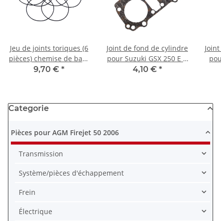
Jeu de joints toriques (6
Joint de fond de cylindre
Joint
pièces) chemise de base
pour Suzuki GSX 250 E #
pou
de cylindre pour Honda
11241-11401
A
9,70 €
*
4,10 €
*
CBX 1000 # 78-84
Categorie
Pièces pour AGM Firejet 50 2006
Transmission
Système/pièces d'échappement
Frein
Électrique