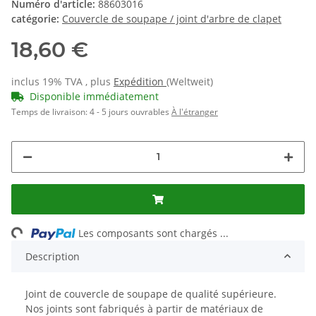
Numéro d'article:
88603016
catégorie:
Couvercle de soupape / joint d'arbre de clapet
18,60 €
inclus 19% TVA , plus
Expédition
(Weltweit)
Disponible immédiatement
Temps de livraison:
4 - 5 jours ouvrables
À l'étranger
ading...
Les composants sont chargés ...
Description
Joint de couvercle de soupape de qualité supérieure.
Nos joints sont fabriqués à partir de matériaux de