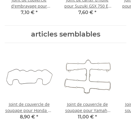
d'embrayage pour
pour Suzuki GSX 750 ES
pour
Suzuki GSX 750 ES EF
EF # 1983-1986
7,10 €
*
7,60 €
*
1984-1986 # 11482-
31301
articles semblables
Joint de couvercle de
Joint de couvercle de
Joi
soupape pour Honda CB
soupape pour Yamaha
so
350 F CB 400 F # 12391-
XJ 650 # 80-84 # 4H7-
GSX 
8,90 €
*
11,00 €
*
333-000
11193-00
8