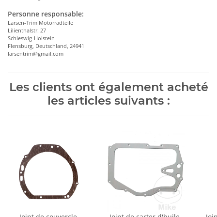
Personne responsable:
Larsen-Trim Motorradteile
Lilienthalstr. 27
Schleswig-Holstein
Flensburg, Deutschland, 24941
larsentrim@gmail.com
Les clients ont également acheté
les articles suivants :
Joint de couvercle
Joint de carter d'huile
Joi