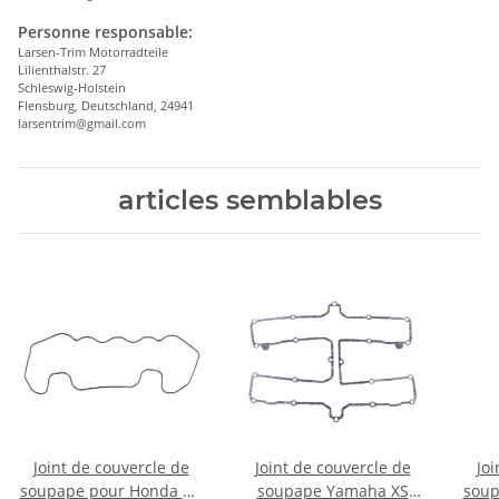
Personne responsable:
Larsen-Trim Motorradteile
Lilienthalstr. 27
Schleswig-Holstein
Flensburg, Deutschland, 24941
larsentrim@gmail.com
articles semblables
Joint de couvercle de
Joint de couvercle de
Joi
soupape pour Honda CB
soupape Yamaha XS
soup