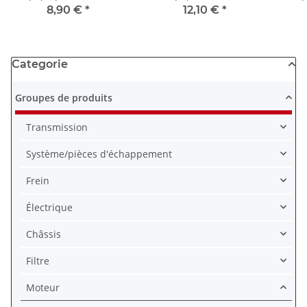
350 F CB 400 F # 12391-
1100 YXZ 1000 # 2H7-
G # 
8,90 €
*
12,10 €
*
333-000
11193-00 2H7-11193-10
Categorie
Groupes de produits
Transmission
Système/pièces d'échappement
Frein
Électrique
Châssis
Filtre
Moteur