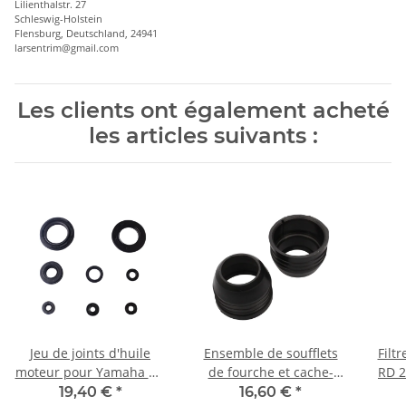
Lilienthalstr. 27
Schleswig-Holstein
Flensburg, Deutschland, 24941
larsentrim@gmail.com
Les clients ont également acheté
les articles suivants :
Jeu de joints d'huile
Ensemble de soufflets
Filt
moteur pour Yamaha RD
de fourche et cache-
RD 2
250 350 73-79
poussière p. Yamaha RD
19,40 €
*
16,60 €
*