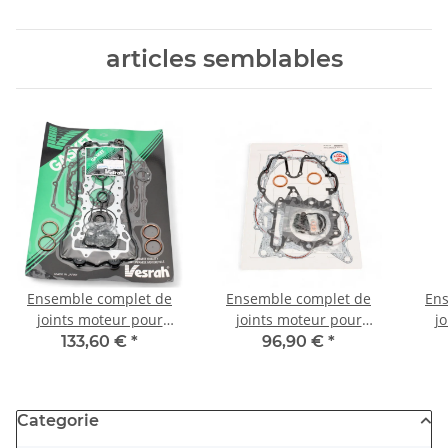
250 350 XS 650
articles semblables
Ensemble complet de
Ensemble complet de
Ens
joints moteur pour
joints moteur pour
j
Honda CBR 600 F (PC25)
Honda NX 650 88-94 XR
Hond
133,60 €
*
96,90 €
*
91-94
650 L 93-96
Categorie