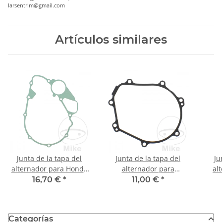
larsentrim@gmail.com
Artículos similares
Junta de la tapa del
Junta de la tapa del
Ju
alternador para Honda
alternador para
al
VT 750 C Shadow # 1987
Husqvarna FC FE FS 450
Suzu
16,70 €
*
11,00 €
*
501 KTM EXC-F Rally
Categorías