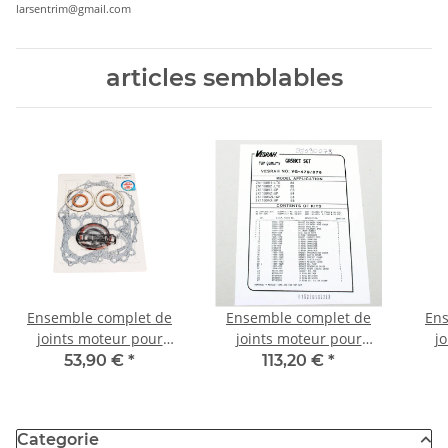
larsentrim@gmail.com
articles semblables
Ensemble complet de
Ensemble complet de
Ens
joints moteur pour
joints moteur pour
j
Yamaha XV 750 SE
Kawasaki GPZ 1100 A
Hond
53,90 €
*
113,20 €
*
Special (5G5) 81-84
Uni Trak 83-85
Categorie