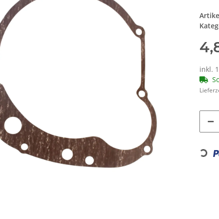
Artik
Kateg
4,
inkl. 
So
Lieferz
Loading...