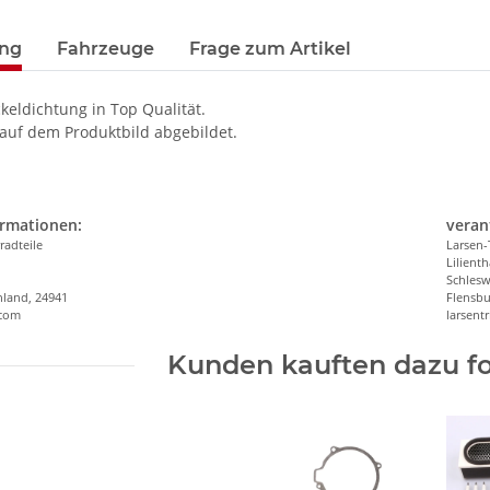
ung
Fahrzeuge
Frage zum Artikel
eldichtung in Top Qualität.
 auf dem Produktbild abgebildet.
ormationen:
veran
radteile
Larsen-
Lilienth
n
Schlesw
hland, 24941
Flensbu
.com
larsen
Kunden kauften dazu fo