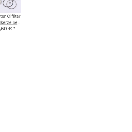
lter Ölfilter
kerze Set
awasaki ZR
,60 €
*
750 91-99
750 F 99-04