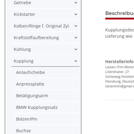
Getriebe
Beschreib
Kickstarter
Kolben/Ringe f. Original Zyl.
Kupplungsdeck
Lieferung wie
Kraftstoffaufbereitung
Kühlung
Kupplung
Herstellerinf
Larsen-Trim Motor
Anlaufscheibe
Lilienthalstr. 27
Schleswig-Holstei
Flensburg, Deutsc
Anpressplatte
larsentrim@gmail
Betätigungsarm
BMW Kupplungssatz
Bolzen/Pin
Buchse