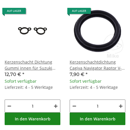
AUF LAGER
AUF LAGER
Kerzenschacht Dichtung
Kerzenschachtdichtung
Gummi innen für Suzuki
Cagiva Navigator Raptor V-
GSF 600 1200 GSX 750 1100
Raptor 1000 Kawasaki KLV
12,70 €
*
7,90 €
*
# 11179-27A00
1000
Sofort verfügbar
Sofort verfügbar
Lieferzeit: 4 - 5 Werktage
Lieferzeit: 4 - 5 Werktage
In den Warenkorb
In den Warenkorb