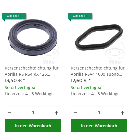
AUF LAGER
AUF LAGER
Kerzenschachtdichtung für
Kerzenschachtdichtung für
Aprilia RS RS4 RX 125
Aprilia RSV4 1000 Tuono
Scarabeo 125 200 SX Tuono
1000 1100 # 2009-2019
13,40 €
*
12,60 €
*
125
Sofort verfügbar
Sofort verfügbar
Lieferzeit: 4 - 5 Werktage
Lieferzeit: 4 - 5 Werktage
In den Warenkorb
In den Warenkorb