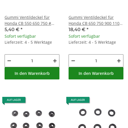
Gummi Ventildeckel für
Gummi Ventildeckel für
Honda CB 550 650 750 #
Honda CB 650 750 900 1100
91318-300-013
VF 500 VTR 250 # 90541-425-
5,40 €
*
18,40 €
*
000
Sofort verfügbar
Sofort verfügbar
Lieferzeit: 4 - 5 Werktage
Lieferzeit: 4 - 5 Werktage
In den Warenkorb
In den Warenkorb
AUF LAGER
AUF LAGER