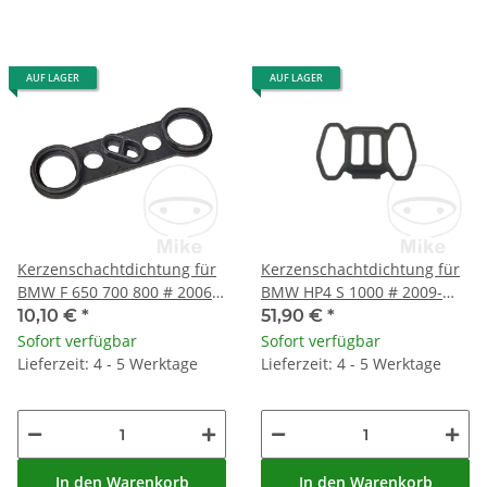
AUF LAGER
AUF LAGER
Kerzenschachtdichtung für
Kerzenschachtdichtung für
BMW F 650 700 800 # 2006-
BMW HP4 S 1000 # 2009-
2019
2020
10,10 €
*
51,90 €
*
Sofort verfügbar
Sofort verfügbar
Lieferzeit: 4 - 5 Werktage
Lieferzeit: 4 - 5 Werktage
In den Warenkorb
In den Warenkorb