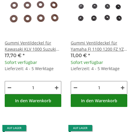
Gummi Ventildeckel für
Gummi Ventildeckel für
Kawasaki KLV 1000 Suzuki
Yamaha FJ 1100 1200 FZ YZF
AN 250 GSF 1200 GSX 1100 #
750 FZR 400 600 TDM 850 #
17,70 €
*
11,00 €
*
09161-11006
2GH-1111G-00
Sofort verfügbar
Sofort verfügbar
Lieferzeit: 4 - 5 Werktage
Lieferzeit: 4 - 5 Werktage
In den Warenkorb
In den Warenkorb
AUF LAGER
AUF LAGER