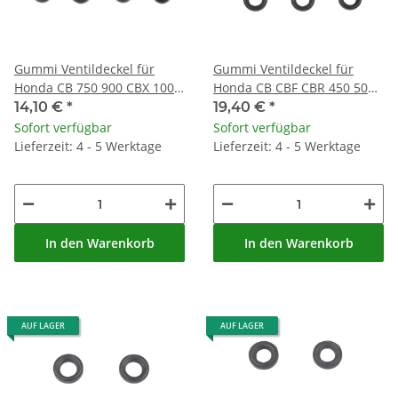
Gummi Ventildeckel für
Gummi Ventildeckel für
Honda CB 750 900 CBX 1000
Honda CB CBF CBR 450 500
# 90541-422-000
750 1000 GL 1800 # 90543-
14,10 €
*
19,40 €
*
MV9-670
Sofort verfügbar
Sofort verfügbar
Lieferzeit: 4 - 5 Werktage
Lieferzeit: 4 - 5 Werktage
In den Warenkorb
In den Warenkorb
AUF LAGER
AUF LAGER