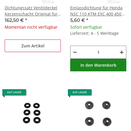
Dichtungssatz Ventildeckel
Einlassdichtung für Honda
Kerzenschacht Original für
NSC 110 KTM EXC 400 450
BMW S 1000 RR XR # 2019-
530 Suzuki RM-Z RMX 450
162,50 €
*
5,60 €
*
2020
Momentan nicht verfügbar
Sofort verfügbar
Lieferzeit: 4 - 5 Werktage
Zum Artikel
In den Warenkorb
AUF LAGER
AUF LAGER