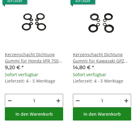
AUF LAGER
AUF LAGER
Kerzenschacht Dichtung
Kerzenschacht Dichtung
Gummi für Honda VFR 750
Gummi für Kawasaki GPZ
Kawasaki GPZ 750 900 1000
ZRX ZZR 1100 1200 # 11009-
9,20 €
*
14,80 €
*
# 11009-1377
1725
Sofort verfügbar
Sofort verfügbar
Lieferzeit: 4 - 5 Werktage
Lieferzeit: 4 - 5 Werktage
In den Warenkorb
In den Warenkorb