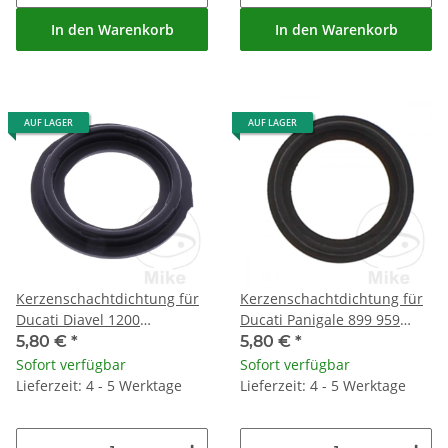
In den Warenkorb
In den Warenkorb
AUF LAGER
AUF LAGER
Kerzenschachtdichtung für
Kerzenschachtdichtung für
Ducati Diavel 1200
Ducati Panigale 899 959
Hypermotard 821 939 950
1199 1299 # 2012-2020
5,80 €
*
5,80 €
*
Sofort verfügbar
Sofort verfügbar
Lieferzeit: 4 - 5 Werktage
Lieferzeit: 4 - 5 Werktage