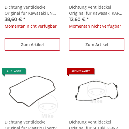
Dichtung Ventildeckel
Dichtung Ventildeckel
Original für Kawasaki EN
Original für Kawasaki KAF
650 Vulcan # 2015-2019
950 Mule Diesel # 2009-
38,60 €
*
12,60 €
*
2017
Momentan nicht verfügbar
Momentan nicht verfügbar
Zum Artikel
Zum Artikel
AUF LAGER
AUSVERKAUFT
Dichtung Ventildeckel
Dichtung Ventildeckel
Original für Piaggio Liberty
Original für Suzuki GSX-R