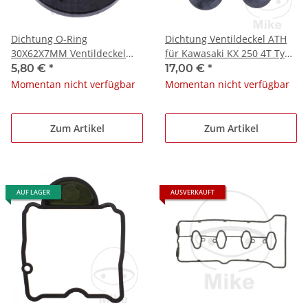
Dichtung O-Ring
Dichtung Ventildeckel ATH
30X62X7MM Ventildeckel
für Kawasaki KX 250 4T Typ
ATH
KX252BBA Code BLF # 2020
5,80 €
*
17,00 €
*
Momentan nicht verfügbar
Momentan nicht verfügbar
Zum Artikel
Zum Artikel
AUF LAGER
AUSVERKAUFT