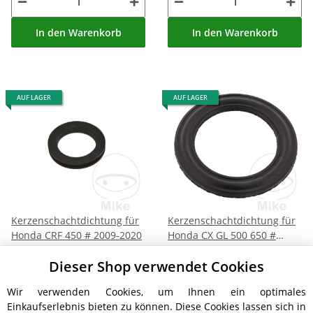
In den Warenkorb
In den Warenkorb
AUF LAGER
AUF LAGER
Kerzenschachtdichtung für
Kerzenschachtdichtung für
Honda CRF 450 # 2009-2020
Honda CX GL 500 650 #
1977-1986
10,80 €
*
8,10 €
*
Dieser Shop verwendet Cookies
Sofort verfügbar
Sofort verfügbar
Lieferzeit: 4 - 5 Werktage
Lieferzeit: 4 - 5 Werktage
Wir verwenden Cookies, um Ihnen ein optimales
Einkaufserlebnis bieten zu können. Diese Cookies lassen sich in