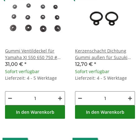
Gummi Ventildeckel für
Kerzenschacht Dichtung
Yamaha XJ 550 650 750 #
Gummi außen für Suzuki
4U8-1112G-00 4G0-1111G-00
GSF 600 1200 GSX 750 1100
31,00 €
*
12,70 €
*
1200 # 11178-27A00
Sofort verfügbar
Sofort verfügbar
Lieferzeit: 4 - 5 Werktage
Lieferzeit: 4 - 5 Werktage
In den Warenkorb
In den Warenkorb