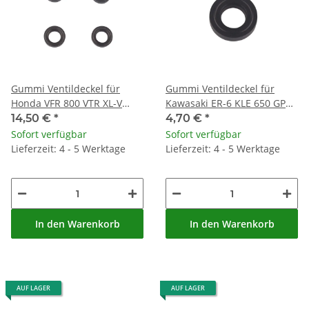
Gummi Ventildeckel für
Gummi Ventildeckel für
Honda VFR 800 VTR XL-V
Kawasaki ER-6 KLE 650 GPX
1000 TRX 450 ST 1300 SH
750 1100 KLX 300 ZZR 1100
14,50 €
*
4,70 €
*
150 # 90543-MV9-670
# 92055-1352
Sofort verfügbar
Sofort verfügbar
Lieferzeit: 4 - 5 Werktage
Lieferzeit: 4 - 5 Werktage
In den Warenkorb
In den Warenkorb
AUF LAGER
AUF LAGER