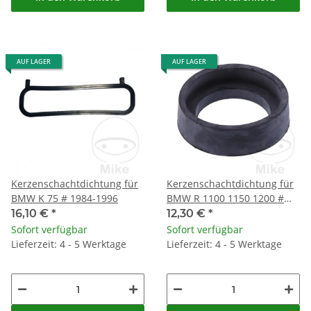
AUF LAGER
AUF LAGER
Kerzenschachtdichtung für
Kerzenschachtdichtung für
BMW K 75 # 1984-1996
BMW R 1100 1150 1200 #
2001-2005
16,10 €
*
12,30 €
*
Sofort verfügbar
Sofort verfügbar
Lieferzeit: 4 - 5 Werktage
Lieferzeit: 4 - 5 Werktage