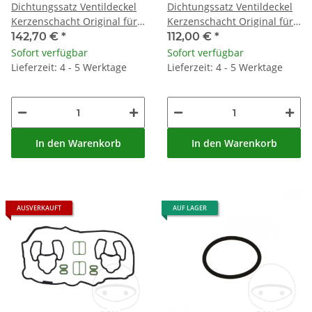
Dichtungssatz Ventildeckel
Dichtungssatz Ventildeckel
Kerzenschacht Original für
Kerzenschacht Original für
BMW F 750 850 2018-2020 #
BMW R 1250 GS R RS RT #
142,70 €
*
112,00 €
*
F 900 2020
2019-2020
Sofort verfügbar
Sofort verfügbar
Lieferzeit: 4 - 5 Werktage
Lieferzeit: 4 - 5 Werktage
In den Warenkorb
In den Warenkorb
AUSVERKAUFT
AUF LAGER