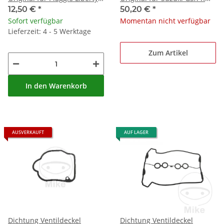
125 Vespa 946 Primavera
1000 # 2017-2020
12,50 €
*
50,20 €
*
Sprint 125
Sofort verfügbar
Momentan nicht verfügbar
Lieferzeit: 4 - 5 Werktage
Zum Artikel
In den Warenkorb
AUSVERKAUFT
AUF LAGER
Dichtung Ventildeckel
Dichtung Ventildeckel