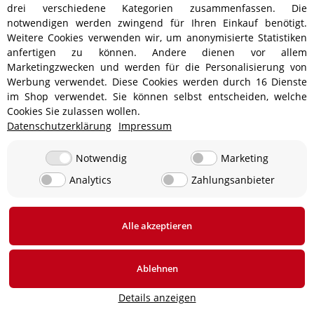
drei verschiedene Kategorien zusammenfassen. Die
notwendigen werden zwingend für Ihren Einkauf benötigt.
Weitere Cookies verwenden wir, um anonymisierte Statistiken
In den Warenkorb
In den Warenkorb
anfertigen zu können. Andere dienen vor allem
Marketingzwecken und werden für die Personalisierung von
Werbung verwendet. Diese Cookies werden durch 16 Dienste
im Shop verwendet. Sie können selbst entscheiden, welche
Cookies Sie zulassen wollen.
AUF LAGER
AUF LAGER
Datenschutzerklärung
Impressum
Notwendig
Marketing
Analytics
Zahlungsanbieter
Alle akzeptieren
Kerzenschachtdichtung für
Kerzenschachtdichtung für
Honda PC 800 VT 750 1100
Honda VFR 750 F Kawasaki
1300 XLV 750 R
GPZ 900 1000 GTR 1000
5,40 €
*
5,80 €
*
Ablehnen
Sofort verfügbar
Sofort verfügbar
Lieferzeit: 4 - 5 Werktage
Lieferzeit: 4 - 5 Werktage
Details anzeigen