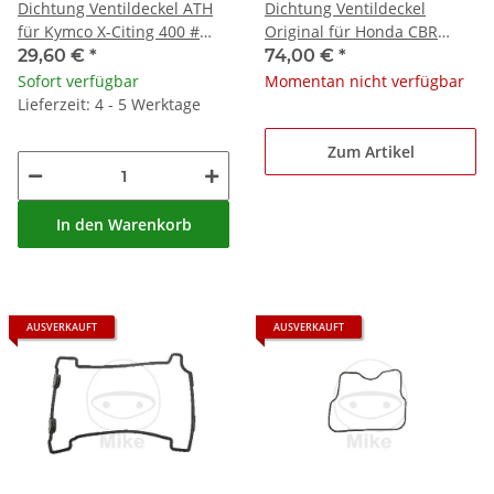
Dichtung Ventildeckel ATH
Dichtung Ventildeckel
für Kymco X-Citing 400 #
Original für Honda CBR
2014-2020
1000 RR 2007-2009 # CBR
29,60 €
*
74,00 €
*
1000 SP2 2017-2019
Sofort verfügbar
Momentan nicht verfügbar
Lieferzeit: 4 - 5 Werktage
Zum Artikel
In den Warenkorb
AUSVERKAUFT
AUSVERKAUFT