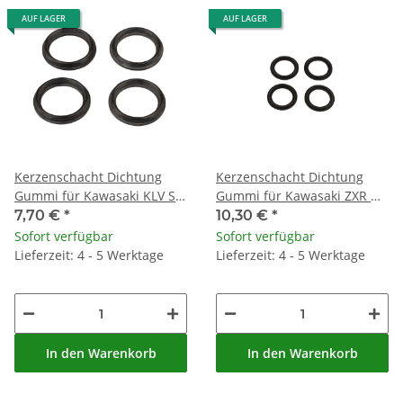
AUF LAGER
AUF LAGER
Kerzenschacht Dichtung
Kerzenschacht Dichtung
Gummi für Kawasaki KLV SV
Gummi für Kawasaki ZXR H
TL 1000 Suzuki DL 1000 RF
750 # 11009-1610
7,70 €
*
10,30 €
*
600 # 11178-17E00
Sofort verfügbar
Sofort verfügbar
Lieferzeit: 4 - 5 Werktage
Lieferzeit: 4 - 5 Werktage
In den Warenkorb
In den Warenkorb