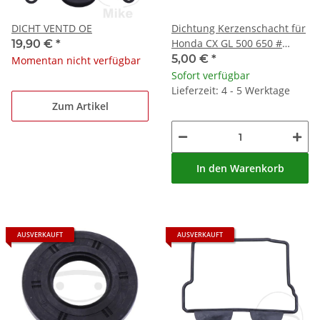
DICHT VENTD OE
Dichtung Kerzenschacht für
Honda CX GL 500 650 #
19,90 €
*
12329-415-000
5,00 €
*
Momentan nicht verfügbar
Sofort verfügbar
Lieferzeit: 4 - 5 Werktage
Zum Artikel
In den Warenkorb
AUSVERKAUFT
AUSVERKAUFT