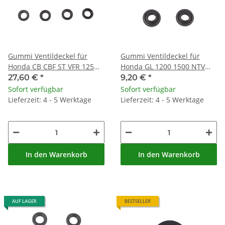
Gummi Ventildeckel für
Gummi Ventildeckel für
Honda CB CBF ST VFR 125
Honda GL 1200 1500 NTV
500 600 750 1000 1300 #
600 650 VF VT XRV 750 #
27,60 €
*
9,20 €
*
90543-MV9-670
90542-MB0-000
Sofort verfügbar
Sofort verfügbar
Lieferzeit: 4 - 5 Werktage
Lieferzeit: 4 - 5 Werktage
In den Warenkorb
In den Warenkorb
AUF LAGER
BESTSELLER