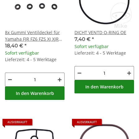
8x Gummi Ventildeckel für
DICHT VENTD O-RING OE
Yamaha FJR FZ6 FZS XJ XJR
7,40 €
*
XVZ YZF-R1 R6 R7
18,40 €
*
Sofort verfügbar
Sofort verfügbar
Lieferzeit: 4 - 5 Werktage
Lieferzeit: 4 - 5 Werktage
In den Warenkorb
In den Warenkorb
AUSVERKAUFT
AUSVERKAUFT