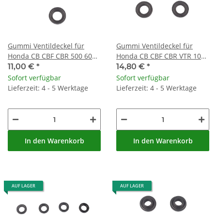
Gummi Ventildeckel für
Gummi Ventildeckel für
Honda CB CBF CBR 500 600
Honda CB CBF CBR VTR 1000
1000 CRF 250 PES 125 #
1100 500 750 # 90543-MA6-
11,00 €
*
14,80 €
*
90543-MV9-670
000
Sofort verfügbar
Sofort verfügbar
Lieferzeit: 4 - 5 Werktage
Lieferzeit: 4 - 5 Werktage
In den Warenkorb
In den Warenkorb
AUF LAGER
AUF LAGER