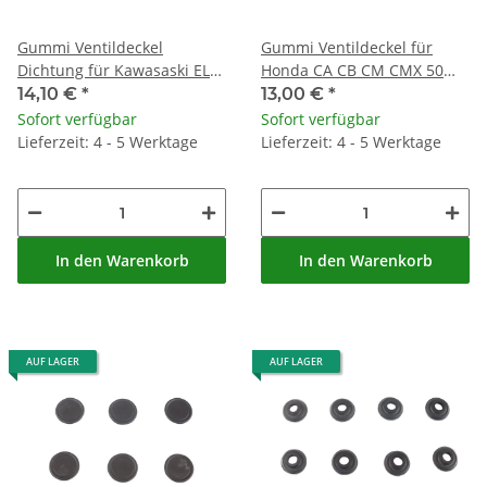
Gummi Ventildeckel
Gummi Ventildeckel für
Dichtung für Kawasaski EL
Honda CA CB CM CMX 50
250 EN ER 500 GPZ 900 ZXR
125 200 250 500 650 #
14,10 €
*
13,00 €
*
400 # 92055-1225
90541-371-000
Sofort verfügbar
Sofort verfügbar
Lieferzeit: 4 - 5 Werktage
Lieferzeit: 4 - 5 Werktage
In den Warenkorb
In den Warenkorb
AUF LAGER
AUF LAGER