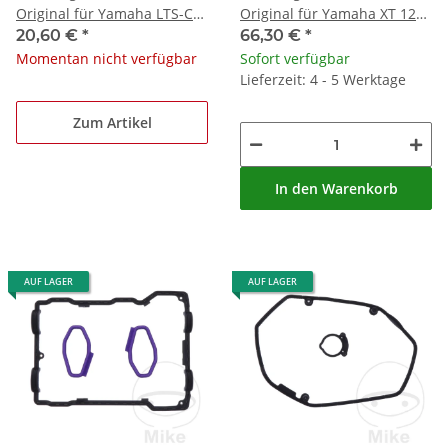
Original für Yamaha LTS-C
Original für Yamaha XT 1200
125 Delight CBS Typ SED51
Super Tenere # 2010-2020
20,60 €
*
66,30 €
*
# 2017-2020
Momentan nicht verfügbar
Sofort verfügbar
Lieferzeit: 4 - 5 Werktage
Zum Artikel
In den Warenkorb
AUF LAGER
AUF LAGER