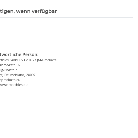
tigen, wenn verfügbar
twortliche Person:
tthies GmbH & Co KG / JM-Products
brookstr. 97
ig-Holstein
g, Deutschland, 20097
mproducts.eu
/www.matthies.de