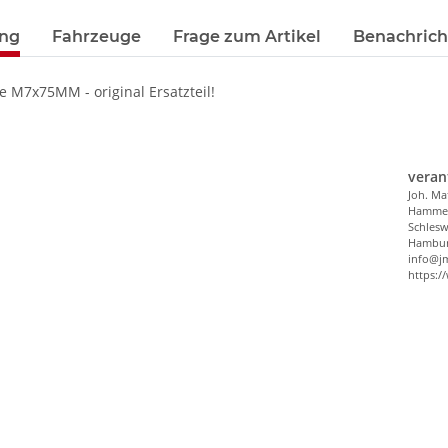
ung
Fahrzeuge
Frage zum Artikel
Benachrich
 M7x75MM - original Ersatzteil!
veran
Joh. Ma
Hammer
Schlesw
Hambur
info@j
https:/