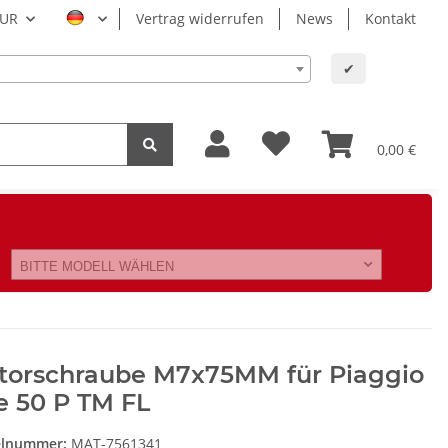
UR
Vertrag widerrufen
News
Kontakt
✔
0,00 €
BITTE MODELL WÄHLEN
torschraube M7x75MM für Piaggio
e 50 P TM FL
elnummer:
MAT-7561341