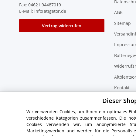
Datenschu
Fax: 04621 94487019
E-Mail: info[at]getor.de
AGB
Sitemap
Vertrag widerrufen
Versandin
Impressu
Batteriege
Widerrufs
Altölentso
Kontakt
Zubehör F
Dieser Sho
Wir verwenden Cookies, um Ihnen ein optimales Eink
verschiedene Kategorien zusammenfassen. Die not
Cookies verwenden wir, um anonymisierte Sta
* Alle Preise inkl. gesetzlicher USt., zzgl.
Versand
Marketingzwecken und werden für die Personalis