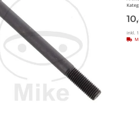
Kateg
10
inkl. 
M