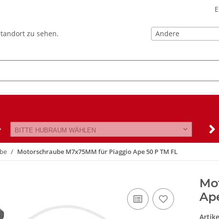
E
Andere
Standort zu sehen.
BITTE HUBRAUM WÄHLEN
ube
Motorschraube M7x75MM für Piaggio Ape 50 P TM FL
Mo
Ap
Artik