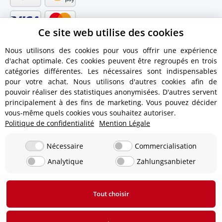
Ce site web utilise des cookies
Nous utilisons des cookies pour vous offrir une expérience
d'achat optimale. Ces cookies peuvent être regroupés en trois
catégories différentes. Les nécessaires sont indispensables
pour votre achat. Nous utilisons d'autres cookies afin de
pouvoir réaliser des statistiques anonymisées. D'autres servent
principalement à des fins de marketing. Vous pouvez décider
vous-même quels cookies vous souhaitez autoriser.
Politique de confidentialité
Mention Légale
Informations dexpédition
Nécessaire
Commercialisation
Analytique
Zahlungsanbieter
12,90 € - Livraison gratuite à partir d'une valeur de
commande de 450 € !
Tout choisir
* Tous les prix s'entendent TVA incluse,
frais d'expédition
exclus.