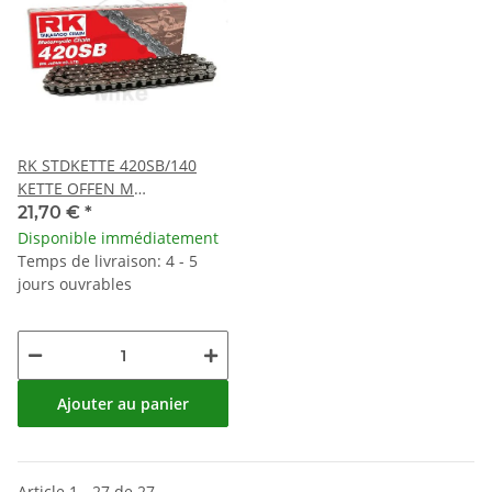
RK STDKETTE 420SB/140
KETTE OFFEN M
CLIPSCHLOSS
21,70 €
*
Disponible immédiatement
Temps de livraison: 4 - 5
jours ouvrables
Ajouter au panier
Article 1 - 27 de 27