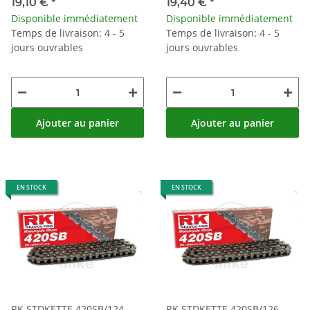
CLIPSCHLOSS
CLIPSCHLOSS
19,10 €
*
19,40 €
*
Disponible immédiatement
Disponible immédiatement
Temps de livraison: 4 - 5
Temps de livraison: 4 - 5
jours ouvrables
jours ouvrables
Ajouter au panier
Ajouter au panier
EN STOCK
EN STOCK
RK STDKETTE 420SB/124
RK STDKETTE 420SB/126