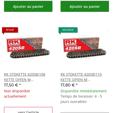
Ajouter au panier
Ajouter au panier
ÉPUISÉ
EN STOCK
RK STDKETTE 420SB/108
RK STDKETTE 420SB/110
KETTE OFFEN M
KETTE OFFEN M
CLIPSCHLOSS
CLIPSCHLOSS
17,50 €
*
17,80 €
*
Non disponible
Disponible immédiatement
actuellement
Temps de livraison: 4 - 5
jours ouvrables
vers l'article