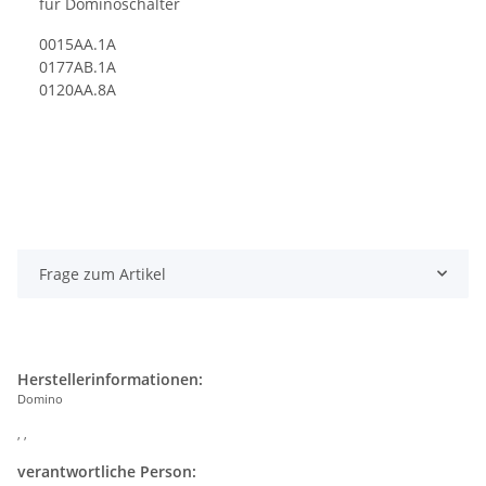
für Dominoschalter
0015AA.1A
0177AB.1A
0120AA.8A
Frage zum Artikel
Herstellerinformationen:
Domino
, ,
verantwortliche Person: