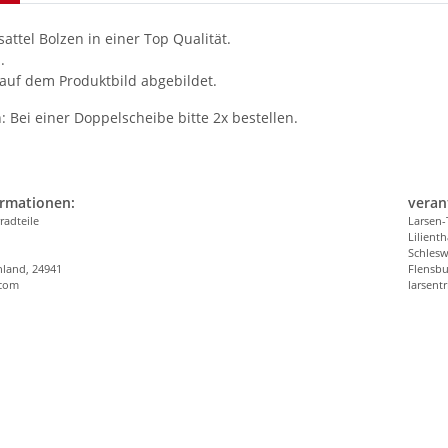
sattel Bolzen in einer Top Qualität.
.
 auf dem Produktbild abgebildet.
: Bei einer Doppelscheibe bitte 2x bestellen.
ormationen:
veran
radteile
Larsen-
Lilienth
n
Schlesw
hland, 24941
Flensbu
.com
larsen