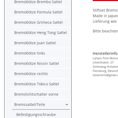
Bremsklötze Brembo Sattel
Stiftset Brems
Bremsklötze Formula Sattel
Made in Japan
Lieferung wie
Bremsklötze Grimeca Sattel
Bitte beachten
Bremsklötze Heng Tong Sattel
Bremsklötze Juan Sattel
Bremsklötze links
Herstellerinf
Larsen-Trim Motor
Lilienthalstr. 27
Bremsklötze Nissin Sattel
Schleswig-Holstei
Flensburg, Deutsc
Bremsklötze rechts
larsentrim@gmail
Bremsklötze Tokico Sattel
Bremslichtschalter vorne
Bremssattel/Teile
Befestigungsschraube