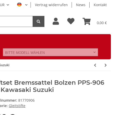
UR
Vertrag widerrufen
News
Kontakt
0,00 €
BITTE MODELL WÄHLEN
Suzuki
ftset Bremssattel Bolzen PPS-906
 Kawasaki Suzuki
elnummer:
81770906
orie:
Gleitstifte