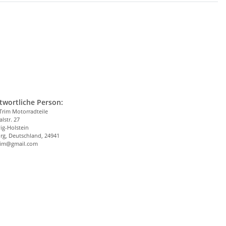
twortliche Person:
Trim Motorradteile
alstr. 27
ig-Holstein
rg, Deutschland, 24941
trim@gmail.com