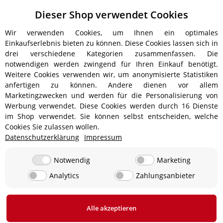
Dieser Shop verwendet Cookies
Wir verwenden Cookies, um Ihnen ein optimales
Einkaufserlebnis bieten zu können. Diese Cookies lassen sich in
drei verschiedene Kategorien zusammenfassen. Die
notwendigen werden zwingend für Ihren Einkauf benötigt.
Weitere Cookies verwenden wir, um anonymisierte Statistiken
anfertigen zu können. Andere dienen vor allem
Versandinformationen
Marketingzwecken und werden für die Personalisierung von
Werbung verwendet. Diese Cookies werden durch 16 Dienste
im Shop verwendet. Sie können selbst entscheiden, welche
Cookies Sie zulassen wollen.
Datenschutzerklärung
Impressum
ab 5,90 € - Ab 300 € Bestellwert
Versandkostenfrei!
ab 9,90 € - Ab 350 € Bestellwert
Versandkostenfrei!
Notwendig
Marketing
Analytics
Zahlungsanbieter
19,90 €
0 € bei Abholung in 24850 Lürschau, Deutschland
Alle akzeptieren