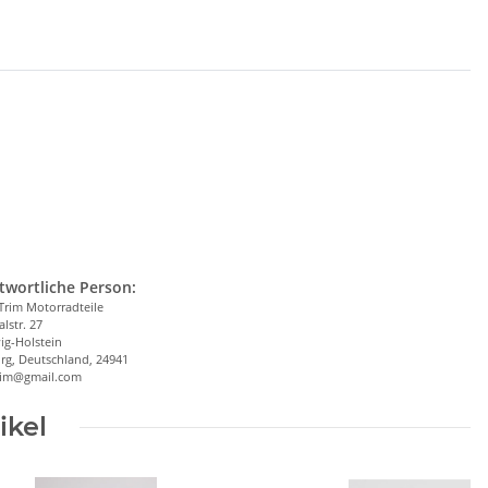
twortliche Person:
Trim Motorradteile
alstr. 27
ig-Holstein
rg, Deutschland, 24941
trim@gmail.com
ikel