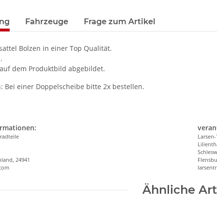
ung
Fahrzeuge
Frage zum Artikel
sattel Bolzen in einer Top Qualität.
.
 auf dem Produktbild abgebildet.
: Bei einer Doppelscheibe bitte 2x bestellen.
ormationen:
veran
radteile
Larsen-
Lilienth
n
Schlesw
hland, 24941
Flensbu
.com
larsen
Ähnliche Art