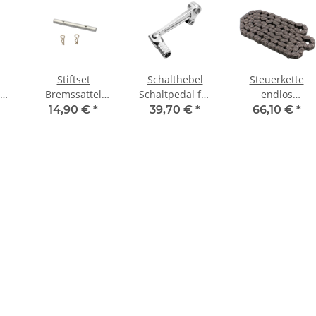
Stiftset
Schalthebel
Steuerkette
Bremssattel
Schaltpedal für
endlos
10
Bolzen PPS-914
Suzuki GSX 1300
geschlossen für
14,90 €
*
39,70 €
*
66,10 €
*
00
für Yamaha FZS
Hayabusa # 01-
Honda VTX 1300
XR
600 YZF 750
07 # 25600-
# 2003-2007
SF
TDM FZ1 1000
24F00
BT XJR 1300