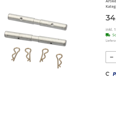
Artik
Kateg
34
inkl. 
So
Lieferz
Loading