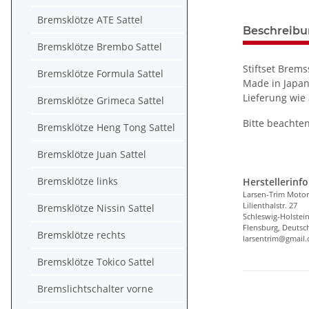
Bremsklötze ATE Sattel
Beschreib
Bremsklötze Brembo Sattel
Stiftset Brems
Bremsklötze Formula Sattel
Made in Japan
Lieferung wie
Bremsklötze Grimeca Sattel
Bitte beachten
Bremsklötze Heng Tong Sattel
Bremsklötze Juan Sattel
Bremsklötze links
Herstellerinf
Larsen-Trim Motor
Lilienthalstr. 27
Bremsklötze Nissin Sattel
Schleswig-Holstei
Flensburg, Deutsc
Bremsklötze rechts
larsentrim@gmail
Bremsklötze Tokico Sattel
Bremslichtschalter vorne