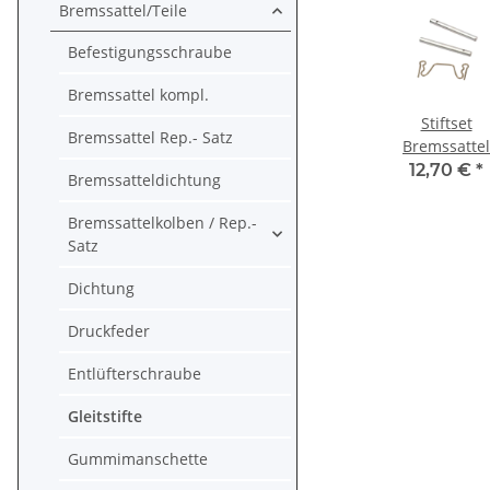
Bremssattel/Teile
Befestigungsschraube
Bremssattel kompl.
Stiftset
Bremssattel Rep.- Satz
Bremssattel
Bolzen PPS-9
12,70 €
*
Bremssatteldichtung
für BMW K 13
Kawasaki Z Z
Bremssattelkolben / Rep.-
ZZR Suzuki G
Satz
GSX
Dichtung
Druckfeder
Entlüfterschraube
Gleitstifte
Gummimanschette