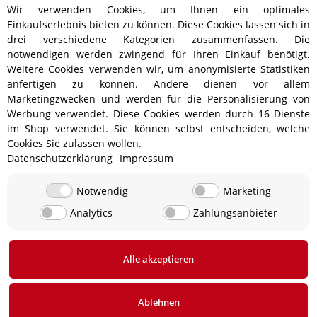
Wir verwenden Cookies, um Ihnen ein optimales
Einkaufserlebnis bieten zu können. Diese Cookies lassen sich in
drei verschiedene Kategorien zusammenfassen. Die
notwendigen werden zwingend für Ihren Einkauf benötigt.
Weitere Cookies verwenden wir, um anonymisierte Statistiken
anfertigen zu können. Andere dienen vor allem
Versandinformationen
Marketingzwecken und werden für die Personalisierung von
Werbung verwendet. Diese Cookies werden durch 16 Dienste
im Shop verwendet. Sie können selbst entscheiden, welche
Cookies Sie zulassen wollen.
Datenschutzerklärung
Impressum
ab 5,90 € - Ab 300 € Bestellwert
Versandkostenfrei!
ab 9,90 € - Ab 350 € Bestellwert
Versandkostenfrei!
Notwendig
Marketing
Analytics
Zahlungsanbieter
19,90 €
0 € bei Abholung in 24850 Lürschau, Deutschland
Alle akzeptieren
* Alle Preise inkl. gesetzlicher USt., zzgl.
Versand
Ablehnen