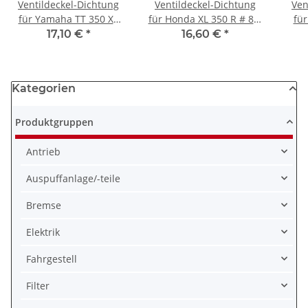
Ventildeckel-Dichtung
Ventildeckel-Dichtung
Ven
für Yamaha TT 350 XT
für Honda XL 350 R # 85-
fü
350 # 30X-11193-00 30X-
88 # 12391-KF0-014
SLR
17,10 €
*
16,60 €
*
11193-01
60
Kategorien
Produktgruppen
Antrieb
Auspuffanlage/-teile
Bremse
Elektrik
Fahrgestell
Filter