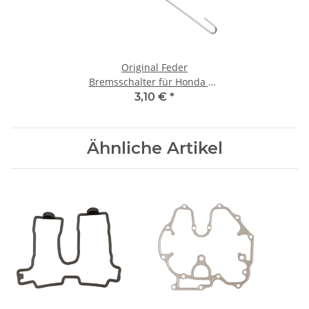
Original Feder
Bremsschalter für Honda CB
350 500 550 # 71-78 #
3,10 €
*
35357-011-000
Ähnliche Artikel