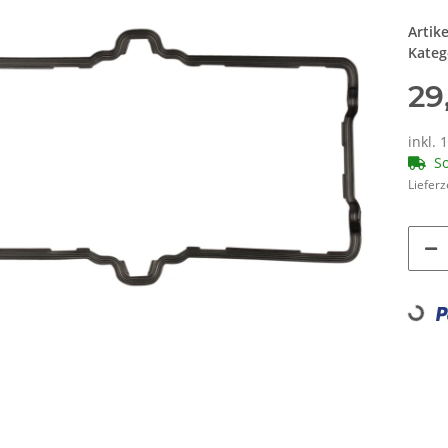
Artik
Kateg
29
inkl. 
So
Lieferz
Loading...