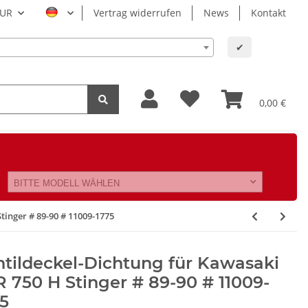
UR
Vertrag widerrufen
News
Kontakt
✔
0,00 €
BITTE MODELL WÄHLEN
tinger # 89-90 # 11009-1775
tildeckel-Dichtung für Kawasaki
 750 H Stinger # 89-90 # 11009-
5