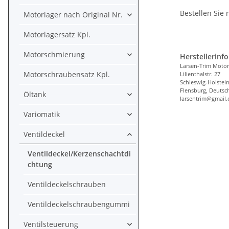
Bestellen Sie
Motorlager nach Original Nr.
Motorlagersatz Kpl.
Motorschmierung
Herstellerinf
Larsen-Trim Motor
Motorschraubensatz Kpl.
Lilienthalstr. 27
Schleswig-Holstei
Flensburg, Deutsc
Öltank
larsentrim@gmail
Variomatik
Ventildeckel
Ventildeckel/Kerzenschachtdi
chtung
Ventildeckelschrauben
Ventildeckelschraubengummi
Ventilsteuerung