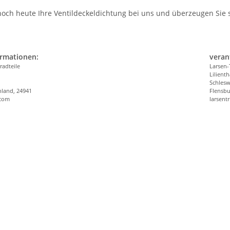
 noch heute Ihre Ventildeckeldichtung bei uns und überzeugen Sie s
ormationen:
veran
radteile
Larsen-
Lilienth
n
Schlesw
hland, 24941
Flensbu
.com
larsen