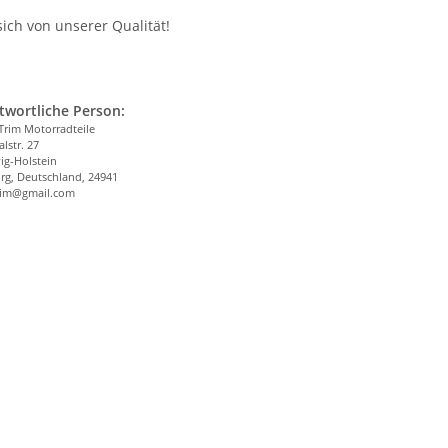
ich von unserer Qualität!
twortliche Person:
Trim Motorradteile
alstr. 27
ig-Holstein
rg, Deutschland, 24941
trim@gmail.com