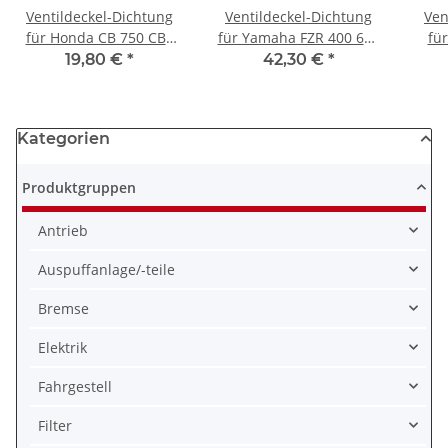
Ventildeckel-Dichtung
Ventildeckel-Dichtung
Ven
für Honda CB 750 CBX
für Yamaha FZR 400 600
fü
750 # 12391-MJ1-761
YZF 600 # 3TJ-11193-00
19,80 €
*
42,30 €
*
12391-MJ0-000
4TV-11193-00
Kategorien
Produktgruppen
Antrieb
Auspuffanlage/-teile
Bremse
Elektrik
Fahrgestell
Filter