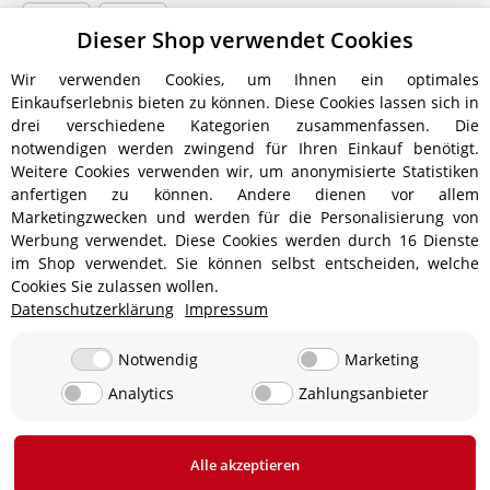
Dieser Shop verwendet Cookies
Wir verwenden Cookies, um Ihnen ein optimales
Einkaufserlebnis bieten zu können. Diese Cookies lassen sich in
drei verschiedene Kategorien zusammenfassen. Die
notwendigen werden zwingend für Ihren Einkauf benötigt.
Weitere Cookies verwenden wir, um anonymisierte Statistiken
anfertigen zu können. Andere dienen vor allem
Versandinformationen
Marketingzwecken und werden für die Personalisierung von
Werbung verwendet. Diese Cookies werden durch 16 Dienste
im Shop verwendet. Sie können selbst entscheiden, welche
Cookies Sie zulassen wollen.
Datenschutzerklärung
Impressum
ab 5,90 € - Ab 300 € Bestellwert
Versandkostenfrei!
ab 9,90 € - Ab 350 € Bestellwert
Versandkostenfrei!
Notwendig
Marketing
Analytics
Zahlungsanbieter
19,90 €
0 € bei Abholung in 24850 Lürschau, Deutschland
Alle akzeptieren