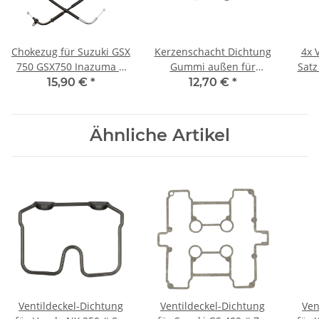
Chokezug für Suzuki GSX
Kerzenschacht Dichtung
4x 
750 GSX750 Inazuma #
Gummi außen für
Satz
1998-2003 58410-03F00
Suzuki GSF 600 1200 GSX
GSF
15,90 €
*
12,70 €
*
750 1100 1200 # 11178-
27A00
Ähnliche Artikel
Ventildeckel-Dichtung
Ventildeckel-Dichtung
Ven