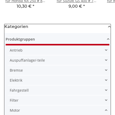
für Honda NX 250 # 88-
für Suzuki GS 400 # 77-
für 
95 # 12391-KW3-000
83 # 11173-44004
Z1 Z
10,30 €
*
9,00 €
*
Kategorien
Produktgruppen
Antrieb
Auspuffanlage/-teile
Bremse
Elektrik
Fahrgestell
Filter
Motor