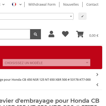
R
Withdrawal Form
Nouvelles
Contact
✔
0,00 €
CHOISISSEZ UN MODÈLE
age pour Honda CB 450 NSR 125 NT 650 XBR 500 # 53178-KT7-000
levier d'embrayage pour Honda CB