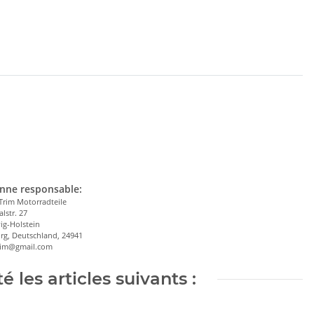
nne responsable:
Trim Motorradteile
alstr. 27
ig-Holstein
rg, Deutschland, 24941
trim@gmail.com
 les articles suivants :