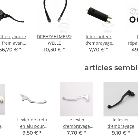
ître-cylindre
DREHZAHLMESSER
Interrupteur
 frein avant
WELLE
d'embrayage
répa
ur Honda CB
pour Honda CA
étrie
66,70 €
*
10,30 €
*
7,70 €
*
49
 360 400 450
125 Rebel CB
pour
 550 650 750
125 250 400 500
400 
articles semb
M 400 CX FT
600 750 900
500
500
Levier de frein
le levier
le levier
e
en alu pour
d'embrayage
d'embrayage
CB
Yamaha XVZ
pour Yamaha
pour Kawasaki
9,50 €
*
7,70 €
*
9,10 €
*