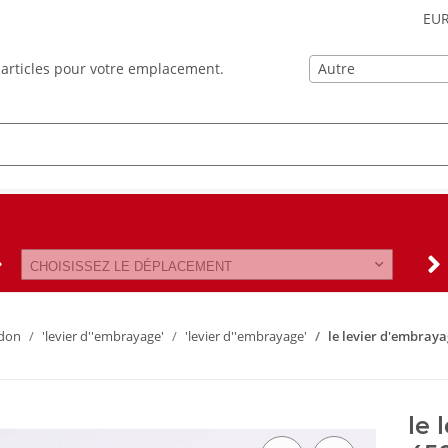
EU
Autre
es articles pour votre emplacement.
CHOISISSEZ LE DÉPLACEMENT
don
'levier d''embrayage'
'levier d''embrayage'
le levier d'embray
le 