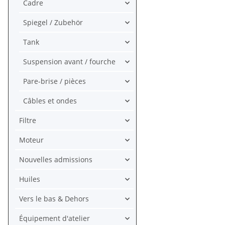
100 # 1970-1
Cadre
# 53178-063-
Spiegel / Zubehör
Tank
Suspension avant / fourche
Pare-brise / pièces
Câbles et ondes
Filtre
Moteur
Nouvelles admissions
Huiles
Vers le bas & Dehors
Équipement d'atelier