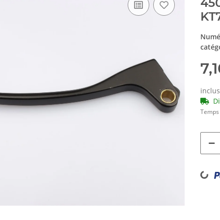
450
KT
Numér
catég
7,
inclu
D
Temps 
Loading...