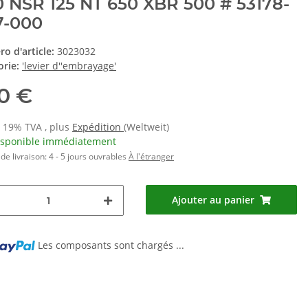
 NSR 125 NT 650 XBR 500 # 53178-
7-000
o d'article:
3023032
orie:
'levier d''embrayage'
10 €
s 19% TVA , plus
Expédition
(Weltweit)
isponible immédiatement
de livraison:
4 - 5 jours ouvrables
À l'étranger
Ajouter au panier
Les composants sont chargés ...