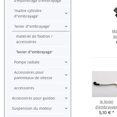
d'équilibrage d'embrayage
'maitre cylindre
d''embrayage'
'levier d''embrayage'
Ma
matériel de fixation /
de
accessoires
po
350
'levier d''embrayage'
500
C
Pompe radiale
Accessoires pour
pommeaux de vitesse
accessoires
Accessoires pour guidon
le levier
d'embrayag
Suspension du moteur
pour Honda 
5,10 €
*