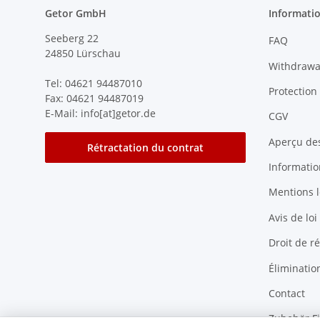
Getor GmbH
Informatio
Seeberg 22
FAQ
24850 Lürschau
Withdrawa
Tel: 04621 94487010
Protection
Fax: 04621 94487019
E-Mail: info[at]getor.de
CGV
Aperçu de
Rétractation du contrat
Information
Mentions l
Avis de loi
Droit de ré
Éliminatio
Contact
Zubehör F