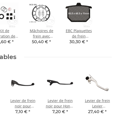
Kit de
Mâchoires de
EBC Plaquettes
ration des
frein avec
de frein
rs de freins
ressort pour
standard FA029
,60 €
*
50,40 €
*
30,30 €
*
 Honda CB
Honda 500 600
750 900 CX
650 750 Kymco
lables
 GL 1000
Venox 250
Levier de frein
Levier de frein
Levier de frein
noir pour
noir pour Honda
Levier
Yamaha XJ 750
CBR 1000
d'embrayage
7,10 €
*
7,20 €
*
27,40 €
*