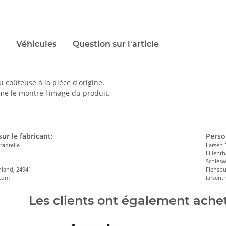
Véhicules
Question sur l'article
u coûteuse à la pièce d'origine.
me le montre l'image du produit.
ur le fabricant:
Perso
radteile
Larsen-
Lilienth
n
Schlesw
hland, 24941
Flensbu
.com
larsen
Les clients ont également acheté