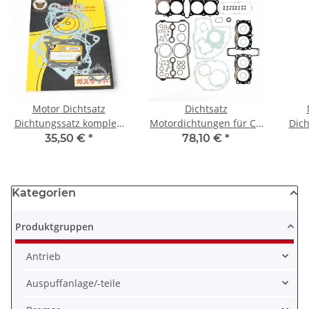
Motor Dichtsatz
Dichtsatz
Dichtungssatz komplett
Motordichtungen für CB
Dich
für Gas Gas EC 125 01-
1000 F Super Four Big
für 
35,50 €
*
78,10 €
*
10
One 1993-1996
Kategorien
Produktgruppen
Antrieb
Auspuffanlage/-teile