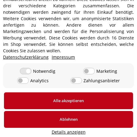
drei verschiedene Kategorien zusammenfassen. Die
notwendigen werden zwingend für Ihren Einkauf benötigt.
Weitere Cookies verwenden wir, um anonymisierte Statistiken
anfertigen zu können. Andere dienen vor allem
Versandinformationen
Marketingzwecken und werden für die Personalisierung von
Werbung verwendet. Diese Cookies werden durch 16 Dienste
im Shop verwendet. Sie können selbst entscheiden, welche
Cookies Sie zulassen wollen.
Datenschutzerklärung
Impressum
ab 5,90 € - Ab 300 € Bestellwert
Versandkostenfrei!
ab 9,90 € - Ab 350 € Bestellwert
Versandkostenfrei!
Notwendig
Marketing
Analytics
Zahlungsanbieter
19,90 €
0 € bei Abholung in 24850 Lürschau, Deutschland
Alle akzeptieren
* Alle Preise inkl. gesetzlicher USt., zzgl.
Versand
Ablehnen
Details anzeigen