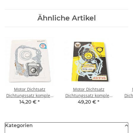
Ähnliche Artikel
Motor Dichtsatz
Motor Dichtsatz
Dichtungssatz komplett
Dichtungssatz komplett
Dich
für Honda C 50 M 69-87
für Honda CR 250 R
für
14,20 €
*
49,20 €
*
(ME03A) 02-03
Kategorien