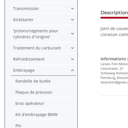
Transmission
Description
Kickstarter
Joint de couv
'pistons/segments pour
Livraison com
cylindres d''origine'
Traitement du carburant
Informations s
Refroidissement
Larsen-Trim Motor
Lilienthalstr. 27
Embrayage
Schleswig-Holstei
Flensburg, Deutsc
Rondelle de butée
larsentrim@gmail
Plaque de pression
bras opérateur
Kit d'embrayage BMW
Pin