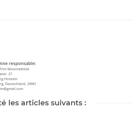
nne responsable:
Trim Motorradteile
alstr. 27
ig-Holstein
rg, Deutschland, 24941
trim@gmail.com
 les articles suivants :