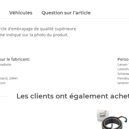
Véhicules
Question sur l'article
ercle d'embrayage de qualité supérieure.
me indiqué sur la photo du produit.
ur le fabricant:
Perso
radteile
Larsen-
Lilienth
n
Schlesw
hland, 24941
Flensbu
.com
larsen
Les clients ont également acheté