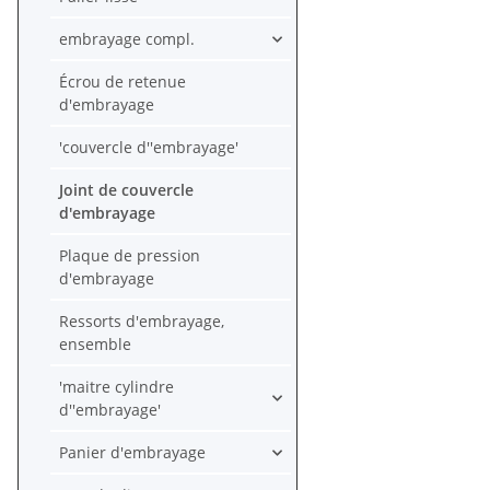
XL 600 # 1139
MG3-000 1139
embrayage compl.
MK2-000
Écrou de retenue
d'embrayage
'couvercle d''embrayage'
Joint de couvercle
d'embrayage
Plaque de pression
d'embrayage
Ressorts d'embrayage,
ensemble
'maitre cylindre
d''embrayage'
Panier d'embrayage