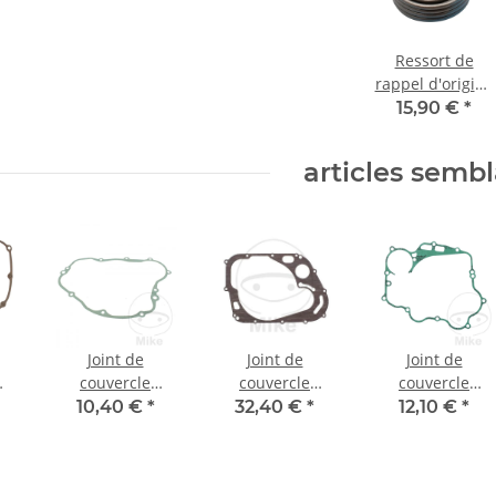
Ressort de
rappel d'origine
Ressort de
15,90 €
*
démarreur pour
Honda GB XBR
articles semb
500 XL XR 600
Joint de
Joint de
Joint de
couvercle
couvercle
couvercle
e
d'embrayage
d'embrayage
d'embrayage
10,40 €
*
32,40 €
*
12,10 €
*
MX
pour Kawasaki
pour Suzuki VL
pour Kawasaki
0
KDX 200 C #
125 250 LC
KMX 125 # 1991-
00
1986-1988
Intruder # 2000-
2003