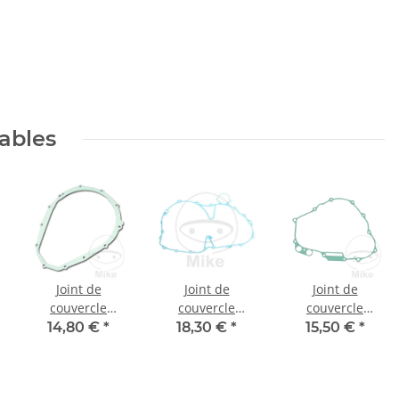
lables
Joint de
Joint de
Joint de
couvercle
couvercle
couvercle
d'embrayage
d'embrayage
d'embrayage
14,80 €
*
18,30 €
*
15,50 €
*
pour Suzuki GSF
pour Yamaha
intérieur ATH
GSX 650 1250
VMX-17 1700
pour Honda XR
Bandit # 2007-
Vmax # 2009-
650 R # 2000-