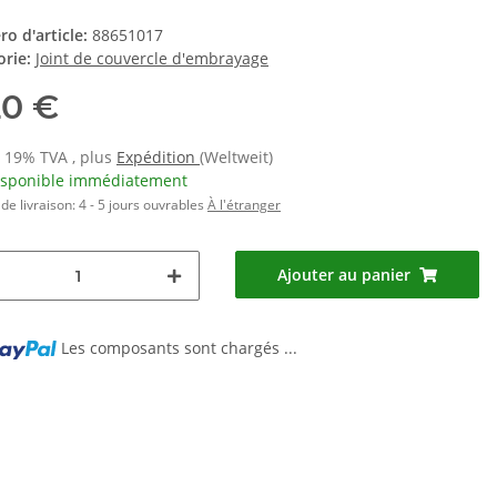
o d'article:
88651017
orie:
Joint de couvercle d'embrayage
20 €
s 19% TVA , plus
Expédition
(Weltweit)
isponible immédiatement
de livraison:
4 - 5 jours ouvrables
À l'étranger
Ajouter au panier
ng...
Les composants sont chargés ...