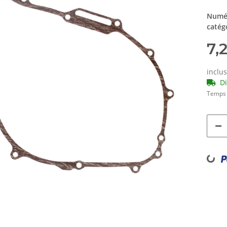
Numér
catég
7,
inclu
D
Temps 
Loadi