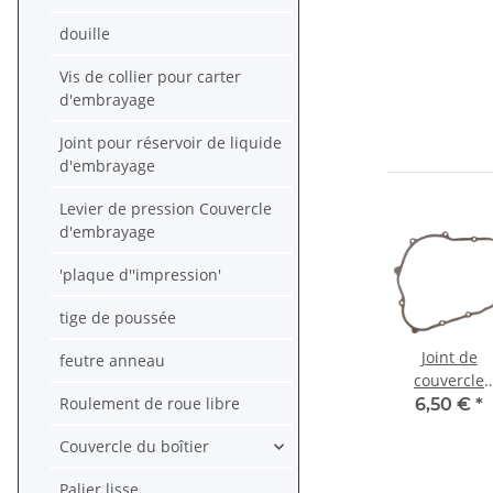
douille
Vis de collier pour carter
d'embrayage
Joint pour réservoir de liquide
d'embrayage
Levier de pression Couvercle
d'embrayage
'plaque d''impression'
tige de poussée
Joint de
feutre anneau
couvercle
Roulement de roue libre
d'embrayag
6,50 €
*
pour Honda F
Couvercle du boîtier
FX NX SLR 65
GB XBR XR 5
Palier lisse