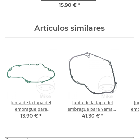
para Honda GB500 XL XR
15,90 €
*
600
Artículos similares
Junta de la tapa del
Junta de la tapa del
Ju
embrague para
embrague para Yamaha
emb
Kawasaki H2 750 Mach 4
XV XVS 950 1300 Racer
DR 
13,90 €
*
41,30 €
*
# 1972-1975
Midnight Star