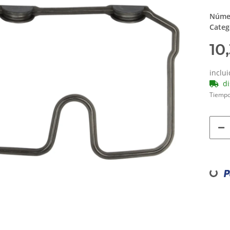
Númer
Categ
10
inclu
d
Tiempo
Loading...