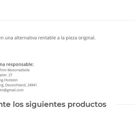
n una alternativa rentable a la pieza original.
na responsable:
Trim Motorradteile
alstr. 27
ig-Holstein
rg, Deutschland, 24941
trim@gmail.com
te los siguientes productos