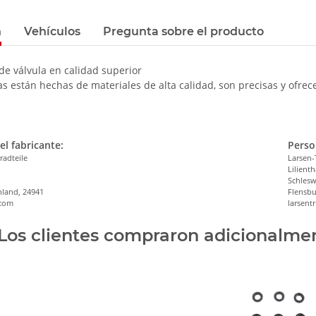
n
Vehículos
Pregunta sobre el producto
de válvula en calidad superior
s están hechas de materiales de alta calidad, son precisas y ofrece
el fabricante:
Perso
radteile
Larsen-
Lilienth
n
Schlesw
hland, 24941
Flensbu
.com
larsen
Los clientes compraron adicionalmen