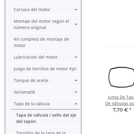
Carcasa del motor
Montaje del motor según el
número original.
Kit completo de montaje de
motor
Lubricación del motor
Juego de tornillos de motor Kpl.
Tanque de aceite
Variomatik
Junta De Tap
De Válvulas p
Tapa de la válvula
Honda CX 50
7,70 €
*
Tapa de válvula / sello del eje
650 GL 500 6
del tapón
# 12328-415-
Tornillos de la tapa de la