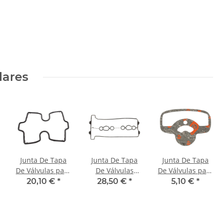
lares
Junta De Tapa
Junta De Tapa
Junta De Tapa
De Válvulas para
De Válvulas
De Válvulas para
Honda VF 500 #
Yamaha YZF-R1
Kawasaki Z 400
20,10 €
*
28,50 €
*
5,10 €
*
84 # 12391-KE7-
1000 # 98-03 #
D # 75-77 #
000 12391-KE7-
5PW-11193-00
11023-007
010
4XV-11193-00
11060-1399