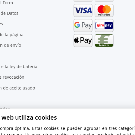
l Form
 de Datos
es
e la página
n de envío
e la ley de batería
e revocación
n de aceite usado
inder
o web utiliza cookies
compra óptima. Estas cookies se pueden agrupar en tres categorí
a tu compra. Usamos otras cookies para poder producir estadísti