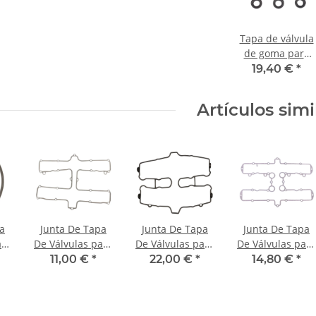
Tapa de válvula
de goma para
Honda CB CBF
19,40 €
*
CBR 450 500 750
1000 GL 1800 #
Artículos simi
90543-MV9-670
a
Junta De Tapa
Junta De Tapa
Junta De Tapa
ara
De Válvulas para
De Válvulas para
De Válvulas para
0
Yamaha XJ 650 #
Suzuki GSX 550
Kawasaki Z 650
11,00 €
*
22,00 €
*
14,80 €
*
50
80-84 # 4H7-
# 83-87 # 11173-
Z 750 # 11009-
000
11193-00
43402
1065 11060-
1416