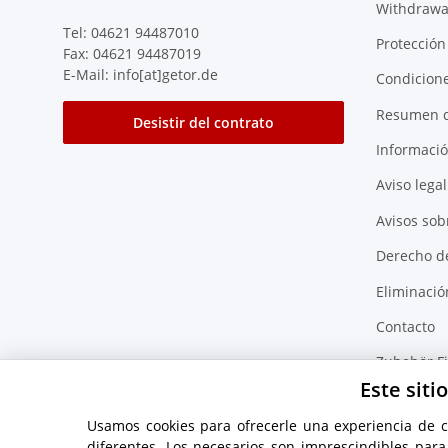
Withdrawa
Tel: 04621 94487010
Protección
Fax: 04621 94487019
E-Mail: info[at]getor.de
Condicion
Resumen d
Desistir del contrato
Informació
Aviso legal
Avisos sobr
Derecho d
Eliminació
Contacto
Zubehör F
Este siti
Usamos cookies para ofrecerle una experiencia de 
diferentes. Los necesarios son imprescindibles par