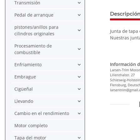
Transmisión
Descripció
Pedal de arranque
pistones/anillos para
Junta de tapa 
cilindros originales
Nuestras junta
Procesamiento de
combustible
Información d
Enfriamiento
Larsen-Trim Motor
Lilienthalstr. 27
Embrague
Schleswig-Holstei
Flensburg, Deutsc
Cigüeñal
larsentrim@gmail
Llevando
Cambio en el rendimiento
Motor completo
Tapa del motor