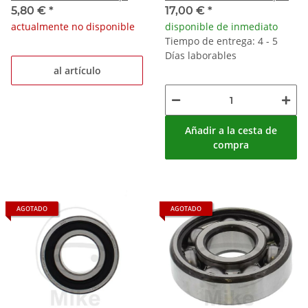
Daelim SE 50 Cordi
Honda CBR 600 F Yamaha
5,80 €
*
17,00 €
*
Kawasaki AR 50 A
WR 250 F
actualmente no disponible
disponible de inmediato
Tiempo de entrega: 4 - 5
Días laborables
al artículo
Añadir a la cesta de
compra
AGOTADO
AGOTADO