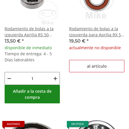
Rodamiento de bolas a la
Rodamiento de bolas a la
izquierda Aprilia RS 50
izquierda para Aprilia RX 50
Extrema/Replica RX 50
3-Gang # 1989-1990
13,50 €
*
19,50 €
*
Racing
disponible de inmediato
actualmente no disponible
Tiempo de entrega: 4 - 5
Días laborables
al artículo
Añadir a la cesta de
compra
AGOTADO
EN STOCK