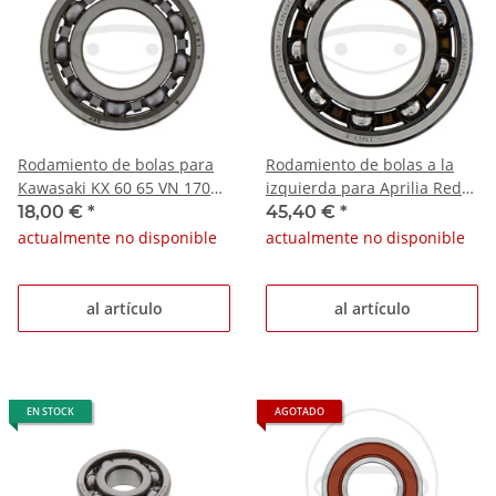
Rodamiento de bolas para
Rodamiento de bolas a la
Kawasaki KX 60 65 VN 1700
izquierda para Aprilia Red
ZR 1100
Rose 125 Tuareg 125 Rally
18,00 €
*
45,40 €
*
actualmente no disponible
actualmente no disponible
al artículo
al artículo
EN STOCK
AGOTADO