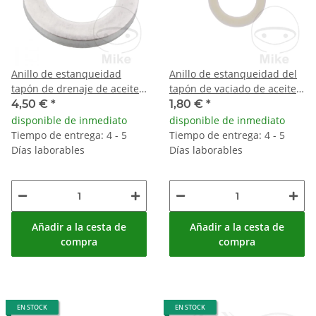
Anillo de estanqueidad
Anillo de estanqueidad del
tapón de drenaje de aceite
tapón de vaciado de aceite
de aluminio 14x23x3 mm
14,5x22x2mm
4,50 €
*
1,80 €
*
disponible de inmediato
disponible de inmediato
Tiempo de entrega: 4 - 5
Tiempo de entrega: 4 - 5
Días laborables
Días laborables
Añadir a la cesta de
Añadir a la cesta de
compra
compra
EN STOCK
EN STOCK