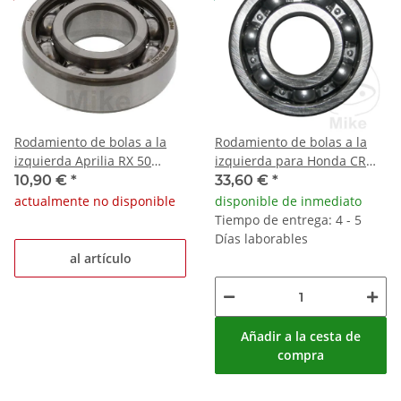
Rodamiento de bolas a la
Rodamiento de bolas a la
izquierda Aprilia RX 50
izquierda para Honda CR
Honda CB-1 400 F Suzuki GT
250 R XL 185 S Suzuki RM
10,90 €
*
33,60 €
*
185
250
actualmente no disponible
disponible de inmediato
Tiempo de entrega: 4 - 5
Días laborables
al artículo
Añadir a la cesta de
compra