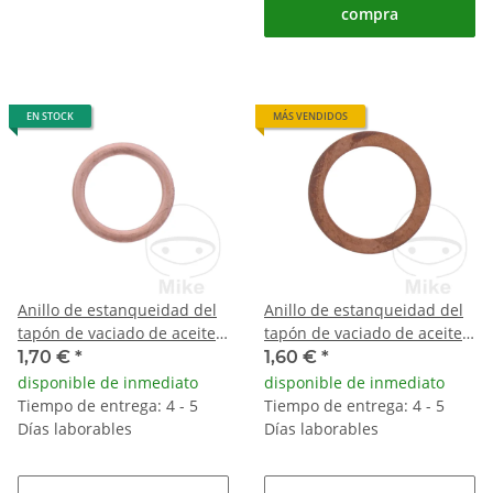
compra
EN STOCK
MÁS VENDIDOS
Anillo de estanqueidad del
Anillo de estanqueidad del
tapón de vaciado de aceite
tapón de vaciado de aceite
16x22x2mm
19x26x2mm
1,70 €
*
1,60 €
*
disponible de inmediato
disponible de inmediato
Tiempo de entrega: 4 - 5
Tiempo de entrega: 4 - 5
Días laborables
Días laborables