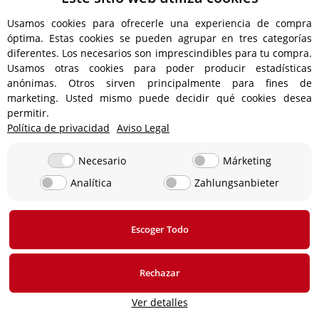
EN STOCK
AGOTADO
Usamos cookies para ofrecerle una experiencia de compra
óptima. Estas cookies se pueden agrupar en tres categorías
diferentes. Los necesarios son imprescindibles para tu compra.
Usamos otras cookies para poder producir estadísticas
anónimas. Otros sirven principalmente para fines de
marketing. Usted mismo puede decidir qué cookies desea
permitir.
Política de privacidad
Cojinete de la aguja para
Aviso Legal
NADELLAGER OE
Piaggio Ciao 25 P PX Vespa
14,70 €
*
Grillo 25
5,60 €
*
actualmente no disponible
Necesario
Márketing
disponible de inmediato
Analítica
Zahlungsanbieter
Tiempo de entrega: 4 - 5
Días laborables
al artículo
Escoger Todo
Rechazar
Añadir a la cesta de
compra
Ver detalles