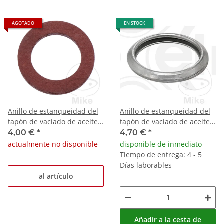
AGOTADO
EN STOCK
Anillo de estanqueidad del
Anillo de estanqueidad del
tapón de vaciado de aceite
tapón de vaciado de aceite
14x22x2 mm
16x21x2,3 mm
4,00 €
*
4,70 €
*
actualmente no disponible
disponible de inmediato
Tiempo de entrega: 4 - 5
Días laborables
al artículo
Añadir a la cesta de