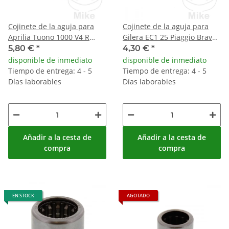
Cojinete de la aguja para
Cojinete de la aguja para
Aprilia Tuono 1000 V4 R
Gilera EC1 25 Piaggio Bravo
2011-2014
25 50 P/RI
5,80 €
*
4,30 €
*
disponible de inmediato
disponible de inmediato
Tiempo de entrega: 4 - 5
Tiempo de entrega: 4 - 5
Días laborables
Días laborables
Añadir a la cesta de
Añadir a la cesta de
compra
compra
EN STOCK
AGOTADO