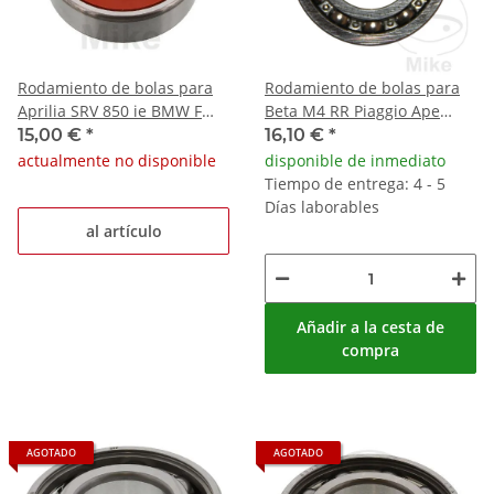
Rodamiento de bolas para
Rodamiento de bolas para
Aprilia SRV 850 ie BMW F
Beta M4 RR Piaggio Ape
800 R 1200
Super Bravo Vespa 100 90
15,00 €
*
16,10 €
*
ET3
actualmente no disponible
disponible de inmediato
Tiempo de entrega: 4 - 5
Días laborables
al artículo
Añadir a la cesta de
compra
AGOTADO
AGOTADO