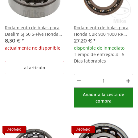
Rodamiento de bolas para
Rodamiento de bolas para
Daelim SJ 50 S-Five Honda
Honda CBR 900 1000 RR
CB 450 500
Fireblade VFR 1200
8,30 €
*
27,20 €
*
actualmente no disponible
disponible de inmediato
Tiempo de entrega: 4 - 5
Días laborables
al artículo
Añadir a la cesta de
compra
AGOTADO
AGOTADO