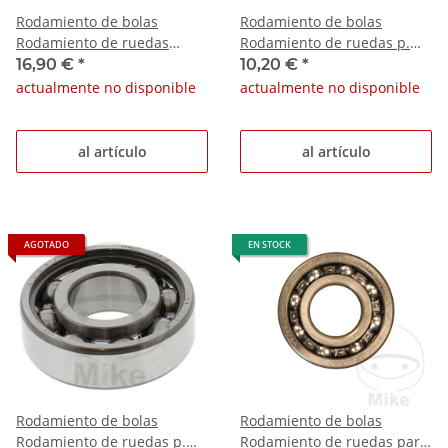
Rodamiento de bolas
Rodamiento de bolas
Rodamiento de ruedas
Rodamiento de ruedas p.
Cagiva Raptor 1000
Daelim Otello 125 Fi Piaggio
16,90 €
*
10,20 €
*
Kawasaki ZZR 1200 C
Ape 220
actualmente no disponible
actualmente no disponible
al artículo
al artículo
AGOTADO
EN STOCK
Rodamiento de bolas
Rodamiento de bolas
Rodamiento de ruedas p.
Rodamiento de ruedas para