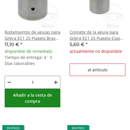
Rodamientos de agujas para
Cojinete de la aguja para
Gilera EC1 25 Piaggio Bravo
Gilera EC1 25 Piaggio Ciao
Ciao Grillo 25
25 P PX
11,10 €
*
5,60 €
*
disponible de inmediato
actualmente no disponible
Tiempo de entrega: 4 - 5
Días laborables
al artículo
Añadir a la cesta de
compra
EN STOCK
EN STOCK