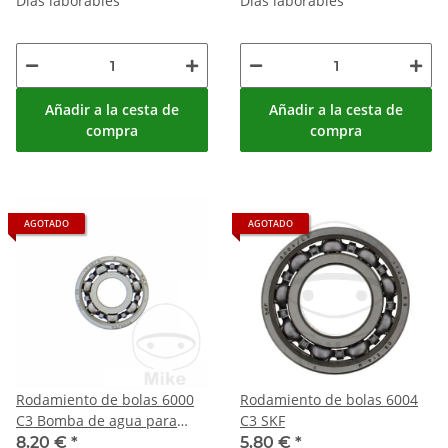
Días laborables
Días laborables
Añadir a la cesta de
Añadir a la cesta de
compra
compra
AGOTADO
AGOTADO
Rodamiento de bolas 6000
Rodamiento de bolas 6004
C3 Bomba de agua para
C3 SKF
Ducati 821 848 916 944 996
8,20 €
*
5,80 €
*