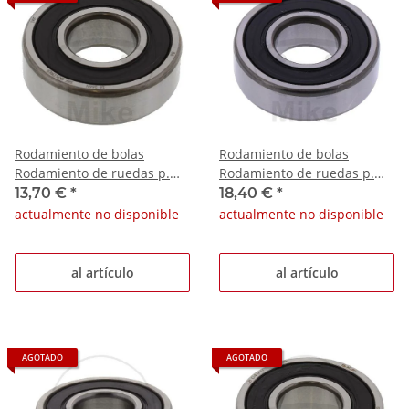
Rodamiento de bolas
Rodamiento de bolas
Rodamiento de ruedas p.
Rodamiento de ruedas p.
Aprilia RS 125 Tuono BMW F
Aprilia Sportcity 50 2T One
13,70 €
*
18,40 €
*
800 800 R
Piaggio
actualmente no disponible
actualmente no disponible
al artículo
al artículo
AGOTADO
AGOTADO