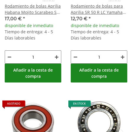
Rodamiento de bolas Aprilia
Rodamiento de bolas para
Habana Mojito Scarabeo SR
Aprilia SR 50 R LC Yamaha
50 Italjet Millenium 50
CS YA YE YH 50
17,00 €
*
12,70 €
*
disponible de inmediato
disponible de inmediato
Tiempo de entrega: 4 - 5
Tiempo de entrega: 4 - 5
Días laborables
Días laborables
Añadir a la cesta de
Añadir a la cesta de
compra
compra
AGOTADO
EN STOCK