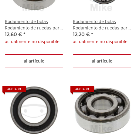
Rodamiento de bolas
Rodamiento de bolas
Rodamiento de ruedas para
Rodamiento de ruedas para
BMW G 650 Xcountry Gas
BMW R 1200 NineT
12,60 €
*
12,20 €
*
Gas EC 250
Kawasaki KL 250 A
actualmente no disponible
actualmente no disponible
al artículo
al artículo
AGOTADO
AGOTADO