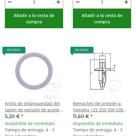
Añadir a la cesta de
Añadir a la cesta de
compra
compra
EN STOCK
EN STOCK
Anillo de estanqueidad del
Remaches de presión p.
tapón de vaciado de aceite
Yamaha 125 250 500 530
22x30x1,5 mm
600 750 800 850 900 950
5,20 €
*
11,60 €
*
1000 1100
disponible de inmediato
disponible de inmediato
Tiempo de entrega: 4 - 5
Tiempo de entrega: 4 - 5