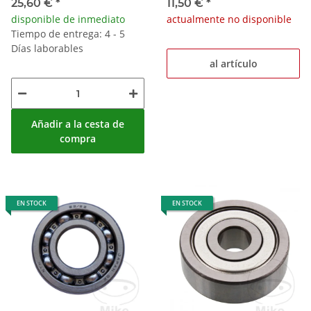
R 850 GS
25,60 €
*
11,50 €
*
disponible de inmediato
actualmente no disponible
Tiempo de entrega: 4 - 5
Días laborables
al artículo
Añadir a la cesta de
compra
EN STOCK
EN STOCK