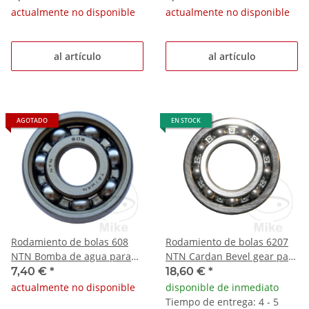
1000 1098 1200
actualmente no disponible
actualmente no disponible
al artículo
al artículo
AGOTADO
EN STOCK
Rodamiento de bolas 608
Rodamiento de bolas 6207
NTN Bomba de agua para
NTN Cardan Bevel gear para
Italjet Dragster 50 # 1998-
BMW R 51 /2 51 /3 R 67 /3
7,40 €
*
18,60 €
*
2003
1950-1956
actualmente no disponible
disponible de inmediato
Tiempo de entrega: 4 - 5