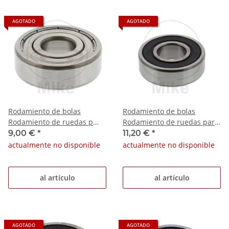
AGOTADO
AGOTADO
Rodamiento de bolas
Rodamiento de bolas
Rodamiento de ruedas p
Rodamiento de ruedas para
Aprilia Gulliver 50 AC
Aprilia Pegaso 125 Benelli
9,00 €
*
11,20 €
*
Baotian BT49QT
K2 100
actualmente no disponible
actualmente no disponible
al artículo
al artículo
AGOTADO
AGOTADO