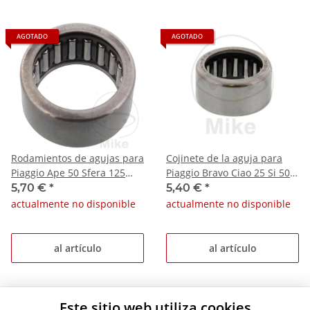
AGOTADO
AGOTADO
Rodamientos de agujas para
Cojinete de la aguja para
Piaggio Ape 50 Sfera 125
Piaggio Bravo Ciao 25 Si 50
Vespa PK N S 50
Vespa Grillo 25
5,70 €
*
5,40 €
*
actualmente no disponible
actualmente no disponible
al artículo
al artículo
Este sitio web utiliza cookies