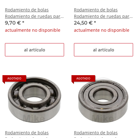
Rodamiento de bolas
Rodamiento de bolas
Rodamiento de ruedas para
Rodamiento de ruedas para
Kawasaki GPZ 1100 E
Kawasaki KMX 125 B 1991-
9,70 €
*
24,50 €
*
Triumph Tiger
2003
actualmente no disponible
actualmente no disponible
al artículo
al artículo
AGOTADO
AGOTADO
Rodamiento de bolas
Rodamiento de bolas