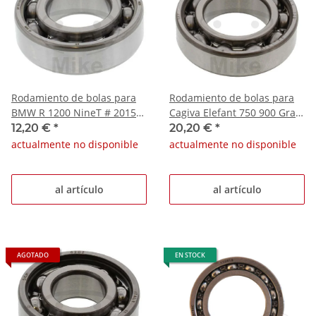
Rodamiento de bolas para
Rodamiento de bolas para
BMW R 1200 NineT # 2015-
Cagiva Elefant 750 900 Gran
2016
Canyon 900 Ducati 1098
12,20 €
*
20,20 €
*
1198
actualmente no disponible
actualmente no disponible
al artículo
al artículo
AGOTADO
EN STOCK