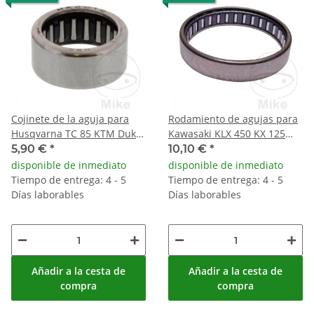
Cojinete de la aguja para
Rodamiento de agujas para
Husqvarna TC 85 KTM Duke
Kawasaki KLX 450 KX 125
EGS 125 400 620
250 450 Suzuki RM 250
5,90 €
*
10,10 €
*
disponible de inmediato
disponible de inmediato
Tiempo de entrega: 4 - 5
Tiempo de entrega: 4 - 5
Días laborables
Días laborables
Añadir a la cesta de
Añadir a la cesta de
compra
compra