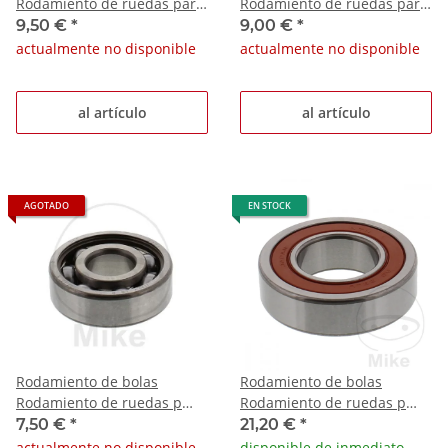
Rodamiento de ruedas para
Rodamiento de ruedas para
Kawasaki VN 900 B Classic
Kymco Heroism 50 Piaggio
9,50 €
*
9,00 €
*
Vespa
Zip 50 4T
actualmente no disponible
actualmente no disponible
al artículo
al artículo
AGOTADO
EN STOCK
Rodamiento de bolas
Rodamiento de bolas
Rodamiento de ruedas p
Rodamiento de ruedas p
Malaguti CR1 50 Crosser
Suzuki GSR 600 Yamaha FJR
7,50 €
*
21,20 €
*
Vespa Sprint
1300 YZF-R6
actualmente no disponible
disponible de inmediato