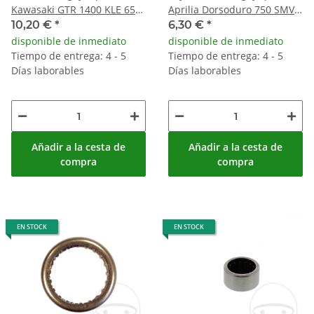
Kawasaki GTR 1400 KLE 650
Aprilia Dorsoduro 750 SMV
Z 750
Gilera Fuoco 500
10,20 €
*
6,30 €
*
disponible de inmediato
disponible de inmediato
Tiempo de entrega: 4 - 5
Tiempo de entrega: 4 - 5
Días laborables
Días laborables
Añadir a la cesta de
Añadir a la cesta de
compra
compra
EN STOCK
EN STOCK