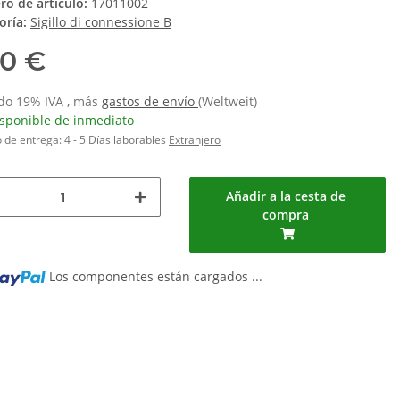
o de artículo:
17011002
oría:
Sigillo di connessione B
10 €
ido 19% IVA , más
gastos de envío
(Weltweit)
isponible de inmediato
 de entrega:
4 - 5 Días laborables
Extranjero
Añadir a la cesta de
compra
Los componentes están cargados ...