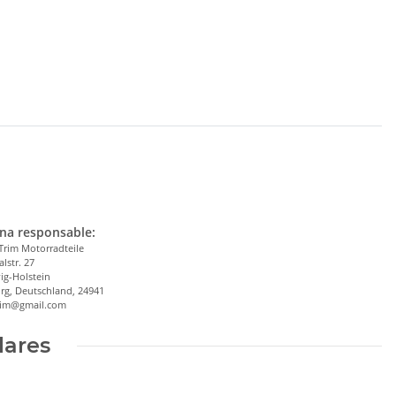
na responsable:
Trim Motorradteile
alstr. 27
ig-Holstein
rg, Deutschland, 24941
trim@gmail.com
lares