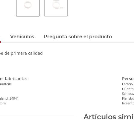
n
Vehículos
Pregunta sobre el producto
pe de primera calidad
el fabricante:
Perso
radteile
Larsen-
Lilienth
n
Schlesw
hland, 24941
Flensbu
.com
larsen
Artículos simi