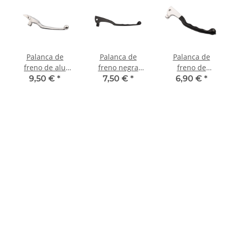
Palanca de
Palanca de
Palanca de
freno de alu
freno negra
freno de
para Yamaha
para Yamaha
aluminio con
9,50 €
*
7,50 €
*
6,90 €
*
XVZ 1300 Royal
XVZ 1200 1300
PVC para
Star A Tour
26H-83922-10
Yamaha XJ 650
Classic ATH 96-
XS 750 1100
00 4NK-83922-
00