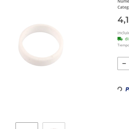
Númer
Categ
4,
inclu
d
Tiempo
Loading...