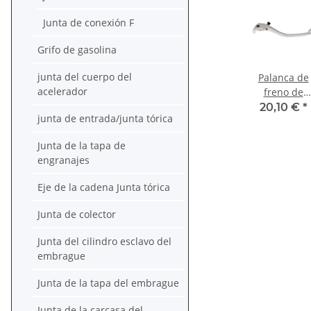
Junta de conexión F
Grifo de gasolina
junta del cuerpo del
Palanca de
acelerador
freno de
aluminio par
20,10 €
*
junta de entrada/junta tórica
Yamaha YZ
1000 R1 04-0
Junta de la tapa de
5VY-83922-0
engranajes
Eje de la cadena Junta tórica
Junta de colector
Junta del cilindro esclavo del
embrague
Junta de la tapa del embrague
Junta de la carcasa del