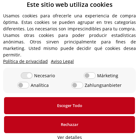
Este sitio web utiliza cookies
Usamos cookies para ofrecerle una experiencia de compra
óptima. Estas cookies se pueden agrupar en tres categorías
diferentes. Los necesarios son imprescindibles para tu compra.
Usamos otras cookies para poder producir estadísticas
anónimas. Otros sirven principalmente para fines de
marketing. Usted mismo puede decidir qué cookies desea
permitir.
Política de privacidad
Aviso Legal
Información de envío
Necesario
Márketing
Analítica
Zahlungsanbieter
12,90 € - ¡Envío gratuito para pedidos superiores a 350 €
!
Escoger Todo
* Todos los precios incluyen IVA, más
gastos de envío
Rechazar
Ver detalles