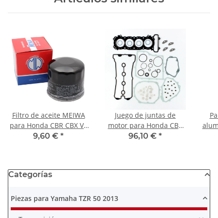
Filtro de aceite MEIWA
Juego de juntas de
Pa
para Honda CBR CBX VF
motor para Honda CBR
alum
VFR VT XLV Kawasaki EN
900 RR Fireblade 96-99
1
9,60 €
*
96,10 €
*
GPZ VN
Categorías
Piezas para Yamaha TZR 50 2013