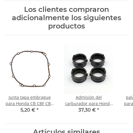
Los clientes compraron
adicionalmente los siguientes
productos
Junta tapa embrague
Admisión del
pal
para Honda CB CBF CBR
carburador para Honda
par
600 900 # 11393-MV9-
CBR 900 RR Fireblade
CBR
5,20 €
*
37,30 €
*
670
16211-MAS-E00
Artículos similares