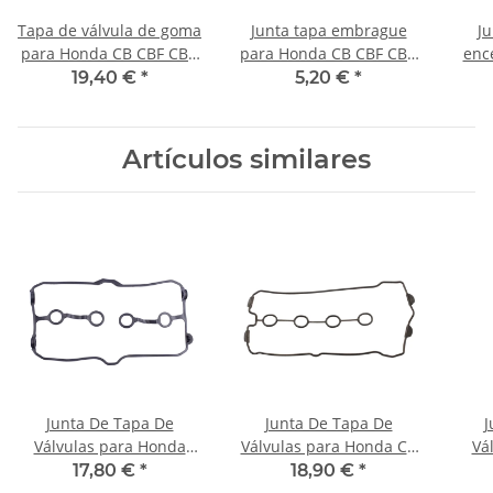
Tapa de válvula de goma
Junta tapa embrague
Ju
para Honda CB CBF CBR
para Honda CB CBF CBR
enc
450 500 750 1000 GL
600 900 # 11393-MV9-
CB 
19,40 €
*
5,20 €
*
1800 # 90543-MV9-670
670
Artículos similares
Junta De Tapa De
Junta De Tapa De
J
Válvulas para Honda
Válvulas para Honda CB
Vá
CBR 600 F # 87-90 #
600 CBR 600 F # 12391-
CB
17,80 €
*
18,90 €
*
12391-MN4-000
MV9-670