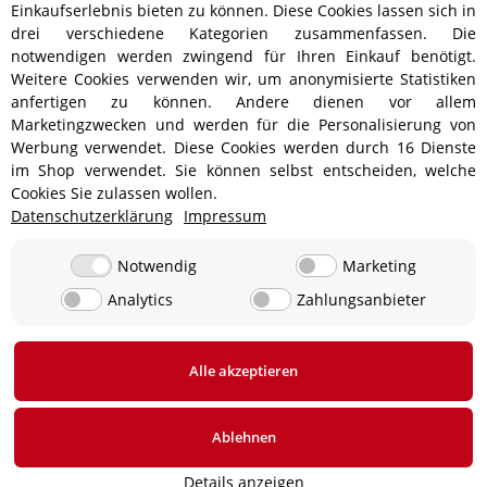
Einkaufserlebnis bieten zu können. Diese Cookies lassen sich in
drei verschiedene Kategorien zusammenfassen. Die
notwendigen werden zwingend für Ihren Einkauf benötigt.
Weitere Cookies verwenden wir, um anonymisierte Statistiken
anfertigen zu können. Andere dienen vor allem
Versandinformationen
Marketingzwecken und werden für die Personalisierung von
Werbung verwendet. Diese Cookies werden durch 16 Dienste
im Shop verwendet. Sie können selbst entscheiden, welche
Cookies Sie zulassen wollen.
Datenschutzerklärung
Impressum
ab 5,90 € - Ab 300 € Bestellwert
Versandkostenfrei!
ab 9,90 € - Ab 350 € Bestellwert
Versandkostenfrei!
Notwendig
Marketing
Analytics
Zahlungsanbieter
19,90 €
0 € bei Abholung in 24850 Lürschau, Deutschland
Alle akzeptieren
* Alle Preise inkl. gesetzlicher USt., zzgl.
Versand
Ablehnen
Details anzeigen