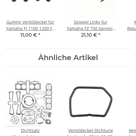
Gummi Ventildeckel für
Spiegel Links für
Yamaha FJ 1100 1200 FZ
Yamaha FZ 750 Genesis
Rep
YZF 750 FZR 400 600
1985-1994
FZR 
11,00 €
*
21,10 €
*
TDM 850 # 2GH-1111G-
X
00
Ähnliche Artikel
Dichtsatz
Ventildeckel-Dichtung
Ven