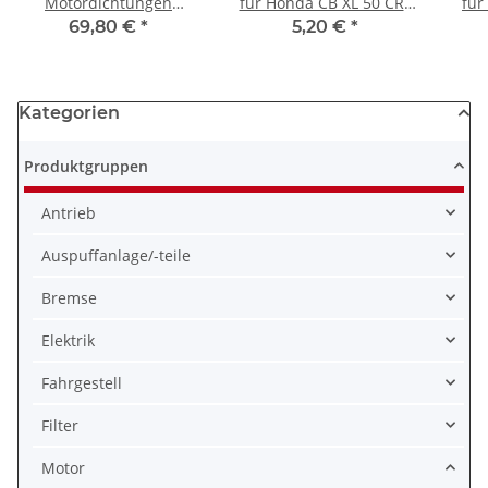
Motordichtungen
für Honda CB XL 50 CRF
für
Dichtungssatz für
100 CY 50 80 XR 80 #
89-
69,80 €
*
5,20 €
*
Yamaha XJ 750 1982-
12391-149-003
1985
Kategorien
Produktgruppen
Antrieb
Auspuffanlage/-teile
Bremse
Elektrik
Fahrgestell
Filter
Motor