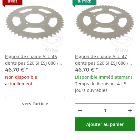
ÉPUISÉ
EN STOCK
Pignon de chaîne ALU 46
Pignon de chaîne ALU 47
dents pas 520 SI ESJ 080 /
dents pas 520 SI ESJ 080 /
100
100
46,70 €
*
46,70 €
*
Non disponible
Disponible immédiatement
actuellement
Temps de livraison: 4 - 5
jours ouvrables
vers l'article
Ajouter au panier