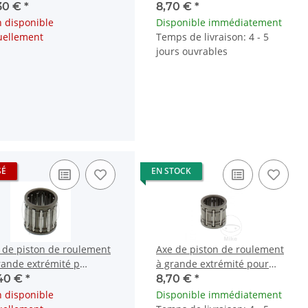
da MB MT MTX 80 NH
Husaberg TE Husqvarna TC
,30 €
*
8,70 €
*
TE
 disponible
Disponible immédiatement
uellement
Temps de livraison: 4 - 5
jours ouvrables
SÉ
EN STOCK
 de piston de roulement
Axe de piston de roulement
rande extrémité p
à grande extrémité pour
asaki KDX 400 420 450
Kawasaki KX 60 65 # 1993-
,40 €
*
8,70 €
*
420
2020
 disponible
Disponible immédiatement