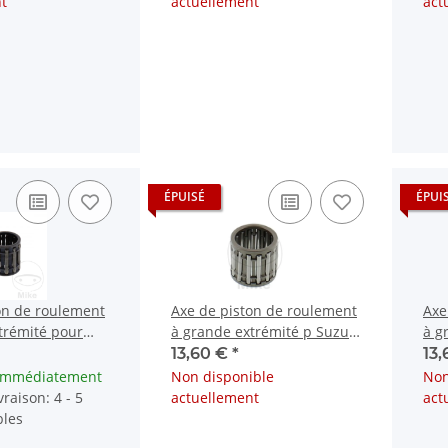
t
actuellement
act
ÉPUISÉ
ÉPUI
on de roulement
Axe de piston de roulement
Axe
trémité pour
à grande extrémité p Suzuki
à g
vo Ciao Si Vespa
PE RM RMX 250 # 1976-2012
100
13,60 €
*
13
 immédiatement
Non disponible
Non
raison: 4 - 5
actuellement
act
bles