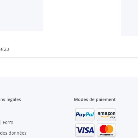
de 23
ns légales
Modes de paiement
l Form
 des données