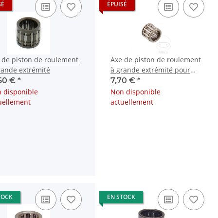
SÉ
ÉPUISÉ
 de piston de roulement
Axe de piston de roulement
rande extrémité
à grande extrémité pour
Adly/Herchee Air Tec 1 SSII
,60 €
*
7,70 €
*
 disponible
Non disponible
uellement
actuellement
TOCK
EN STOCK