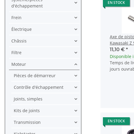
EN STOCK
d'échappement
Frein
Électrique
Axe de pist
Châssis
Kawasaki Z 
Z1R # 1300
11,10 €
*
Filtre
Disponible
Temps de liv
Moteur
jours ouvra
Pièces de démarreur
Contrôle d'échappement
Joints, simples
Kits de joints
EN STOCK
Transmission
Kickstarter