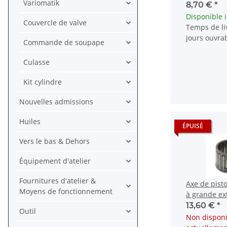
Variomatik
Gas Honda 
8,70 €
*
Yamaha
Disponible
Couvercle de valve
Temps de liv
jours ouvra
Commande de soupape
Culasse
Kit cylindre
Nouvelles admissions
Huiles
ÉPUISÉ
Vers le bas & Dehors
Équipement d'atelier
Fournitures d'atelier &
Axe de pist
Moyens de fonctionnement
à grande ex
Husaberg T
13,60 €
*
Outil
TE KTM
Non disponi