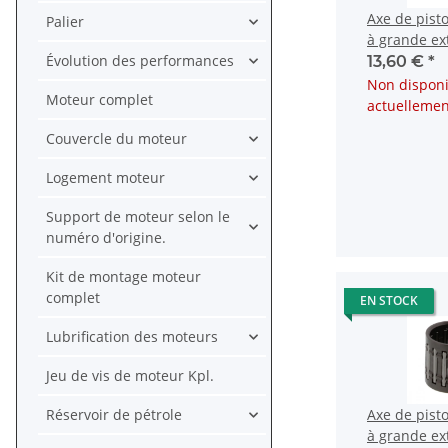
Axe de pist
Palier
à grande ex
Évolution des performances
Aprilia RS 
13,60 €
*
125
Non disponi
Moteur complet
actuellemen
Couvercle du moteur
Logement moteur
Support de moteur selon le
numéro d'origine.
Kit de montage moteur
complet
EN STOCK
Lubrification des moteurs
Jeu de vis de moteur Kpl.
Réservoir de pétrole
Axe de pist
à grande ex