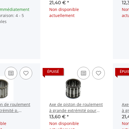
Husqvarna
CR 450 480 500 # 1981-2001
Hon
21,40 €
*
12
125
 immédiatement
Non disponible
Non
raison: 4 - 5
actuellement
act
bles
ÉPUISÉ
ÉPUI
on de roulement
Axe de piston de roulement
Axe
trémité p.
à grande extrémité pour
à g
E Husqvarna TC
Kawasaki KDX 175 200 KMX
Kaw
13,60 €
*
21
125
KX 
ble
Non disponible
Non