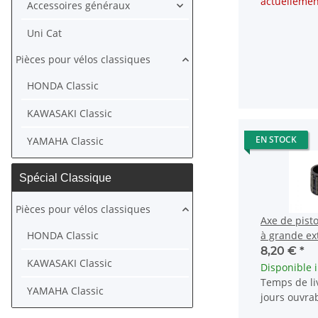
actuellemen
Accessoires généraux
Uni Cat
Pièces pour vélos classiques
HONDA Classic
KAWASAKI Classic
EN STOCK
YAMAHA Classic
Spécial Classique
Pièces pour vélos classiques
Axe de pist
HONDA Classic
à grande ex
Piaggio Bra
8,20 €
*
KAWASAKI Classic
Disponible
Temps de liv
YAMAHA Classic
jours ouvra