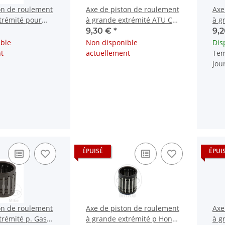
on de roulement
Axe de piston de roulement
Axe
trémité pour
à grande extrémité ATU CX
à g
250 Suzuki RG
Honda CR MB MBX MCX MT
CX 
9,30 €
*
9,
MTX
MB
ble
Non disponible
Dis
t
actuellement
Tem
jou
ÉPUISÉ
ÉPUI
on de roulement
Axe de piston de roulement
Axe
trémité p. Gas
à grande extrémité p Honda
à g