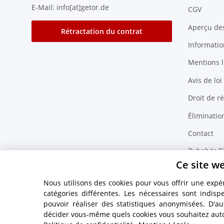
E-Mail: info[at]getor.de
CGV
Aperçu de
Rétractation du contrat
Information
Mentions l
Avis de loi
Droit de ré
Éliminatio
Contact
Zubehör F
Ce site we
Nous utilisons des cookies pour vous offrir une expé
catégories différentes. Les nécessaires sont indisp
* Tous les prix s'entendent TVA incluse,
frais d'expédition
exclus.
pouvoir réaliser des statistiques anonymisées. D'a
décider vous-même quels cookies vous souhaitez auto