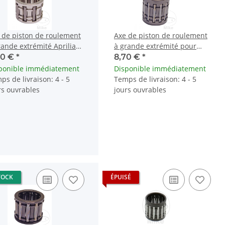
 de piston de roulement
Axe de piston de roulement
rande extrémité Aprilia
à grande extrémité pour
bi Gilera Piaggio Vespa
Aprilia Husaberg Husqvarna
50 €
*
8,70 €
*
ponible immédiatement
Disponible immédiatement
ps de livraison: 4 - 5
Temps de livraison: 4 - 5
rs ouvrables
jours ouvrables
TOCK
ÉPUISÉ