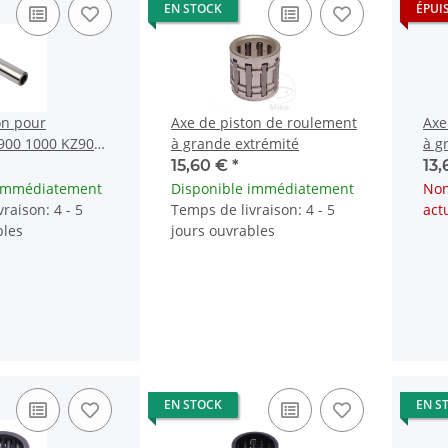
EN STOCK
ÉPUI
on pour
Axe de piston de roulement
Axe
900 1000 KZ900
à grande extrémité
à g
2-022
15,60 €
*
13
 immédiatement
Disponible immédiatement
Non
raison: 4 - 5
Temps de livraison: 4 - 5
act
bles
jours ouvrables
EN STOCK
EN S