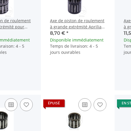
on de roulement
Axe de piston de roulement
Axe
trémité pour
à grande extrémité Aprilia
à g
tian Benelli
Beta Derbi Gilera Hercules
Der
8,70 €
*
11,
 immédiatement
Disponible immédiatement
Dis
raison: 4 - 5
Temps de livraison: 4 - 5
Tem
bles
jours ouvrables
jou
ÉPUISÉ
EN S