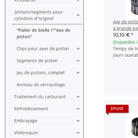
'pistons/segments pour
cylindres d''origine'
Axe de pist
à grande ex
"Palier de bielle \""Axe de
AGM ATU Bao
10,10 €
*
piston"
CPI
Disponible
Clips pour axes de piston
Temps de liv
jours ouvra
Segments de piston
Jeu de pistons, complet
Anneau de verrouillage
Traitement du carburant
Refroidissement
ÉPUISÉ
Embrayage
Vilebrequin