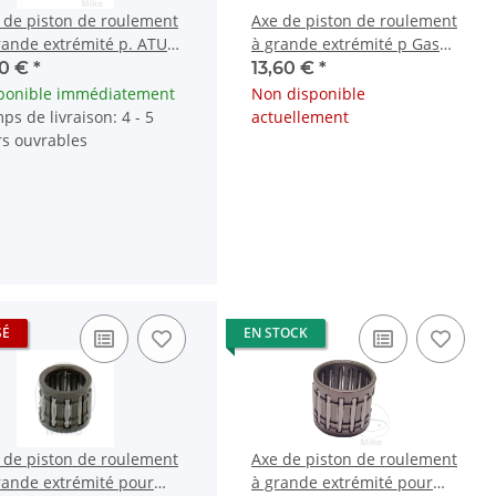
 de piston de roulement
Axe de piston de roulement
rande extrémité p. ATU
à grande extrémité p Gas
Meteorit ZX Honda CR
Gas EC HP MC TXT XC
20 €
*
13,60 €
*
Honda CR
ponible immédiatement
Non disponible
ps de livraison: 4 - 5
actuellement
rs ouvrables
SÉ
EN STOCK
 de piston de roulement
Axe de piston de roulement
rande extrémité pour
à grande extrémité pour