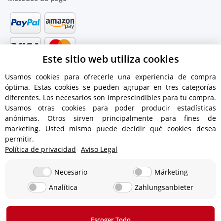
Este sitio web utiliza cookies
Usamos cookies para ofrecerle una experiencia de compra
óptima. Estas cookies se pueden agrupar en tres categorías
diferentes. Los necesarios son imprescindibles para tu compra.
Usamos otras cookies para poder producir estadísticas
anónimas. Otros sirven principalmente para fines de
marketing. Usted mismo puede decidir qué cookies desea
permitir.
Política de privacidad
Aviso Legal
Información de envío
Necesario
Márketing
Analítica
Zahlungsanbieter
12,90 € - ¡Envío gratuito para pedidos superiores a 350 €
!
Escoger Todo