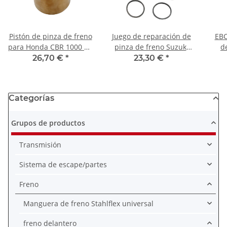
Pistón de pinza de freno
Juego de reparación de
EBC
para Honda CBR 1000 GL
pinza de freno Suzuki
d
1500 XRV 650 XL 600 NX
DR 350 650 DR-Z 400
26,70 €
*
23,30 €
*
650
59386-0AE00
Categorías
Grupos de productos
Transmisión
Sistema de escape/partes
Freno
Manguera de freno Stahlflex universal
freno delantero