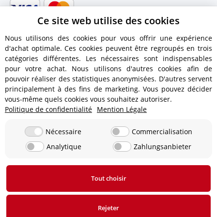
Ce site web utilise des cookies
Nous utilisons des cookies pour vous offrir une expérience
d'achat optimale. Ces cookies peuvent être regroupés en trois
catégories différentes. Les nécessaires sont indispensables
pour votre achat. Nous utilisons d'autres cookies afin de
pouvoir réaliser des statistiques anonymisées. D'autres servent
principalement à des fins de marketing. Vous pouvez décider
vous-même quels cookies vous souhaitez autoriser.
Politique de confidentialité
Mention Légale
Informations dexpédition
Nécessaire
Commercialisation
Analytique
Zahlungsanbieter
12,90 € - Livraison gratuite à partir d'une valeur de
commande de 450 € !
Tout choisir
* Tous les prix s'entendent TVA incluse,
frais d'expédition
exclus.
Rejeter