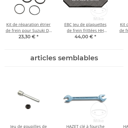
Kit de réparation étrier
EBC Jeu de plaquettes
Kit 
de frein pour Suzuki DR
de frein frittées HH
de f
350 650 DR-Z 400 43353-
FA124/2HH
23,30 €
*
44,00 €
*
MG9-006
articles semblables
Jeu de goupilles de
HAZET clé à fourche
HA