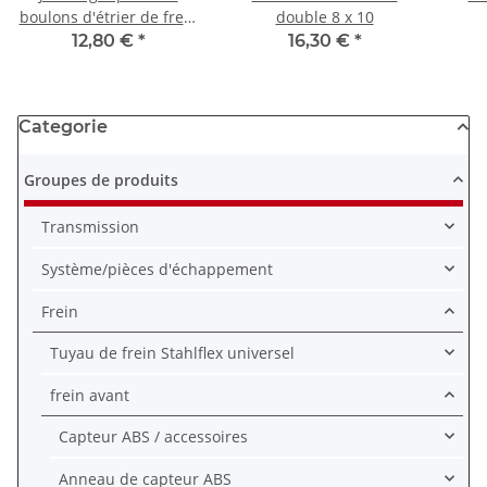
boulons d'étrier de frein
double 8 x 10
PPS-903 pour Honda XRV
12,80 €
*
16,30 €
*
Kawasaki KX KDX KLX
KX-F
Categorie
Groupes de produits
Transmission
Système/pièces d'échappement
Frein
Tuyau de frein Stahlflex universel
frein avant
Capteur ABS / accessoires
Anneau de capteur ABS