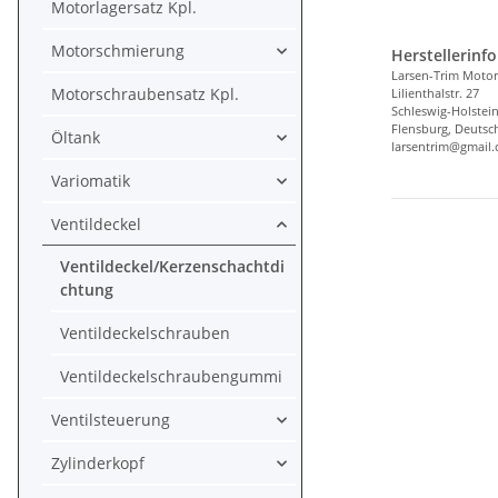
Motorlagersatz Kpl.
Motorschmierung
Herstellerinf
Larsen-Trim Motor
Motorschraubensatz Kpl.
Lilienthalstr. 27
Schleswig-Holstei
Flensburg, Deutsc
Öltank
larsentrim@gmail
Variomatik
Ventildeckel
Ventildeckel/Kerzenschachtdi
chtung
Ventildeckelschrauben
Ventildeckelschraubengummi
Ventilsteuerung
Zylinderkopf