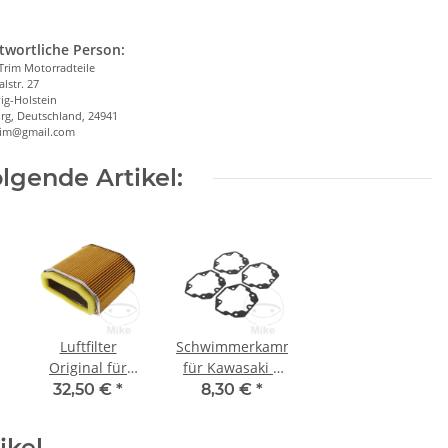
twortliche Person:
Trim Motorradteile
alstr. 27
ig-Holstein
rg, Deutschland, 24941
trim@gmail.com
lgende Artikel:
ldichtung
Luftfilter
Schwimmerkammerdichtung
Original für
für Kawasaki Z
Kawasaki Z 1300
1300 A # 1979-
32,50 €
*
8,30 €
*
A 1979-1983 # Z
1983
1300 ZG DFI
ikel