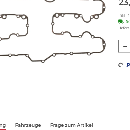
23
inkl. 
So
Lieferz
Loadin
ung
Fahrzeuge
Frage zum Artikel