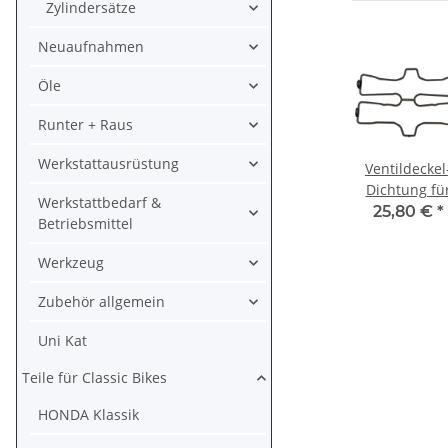
Zylindersätze
Neuaufnahmen
Öle
Runter + Raus
Werkstattausrüstung
Ventildeckel
Dichtung fü
Werkstattbedarf &
Yamaha VMX-
25,80 €
*
Betriebsmittel
1200 XVZ 12
1300 # 1FK-
Werkzeug
11193-00
Zubehör allgemein
Uni Kat
Teile für Classic Bikes
HONDA Klassik