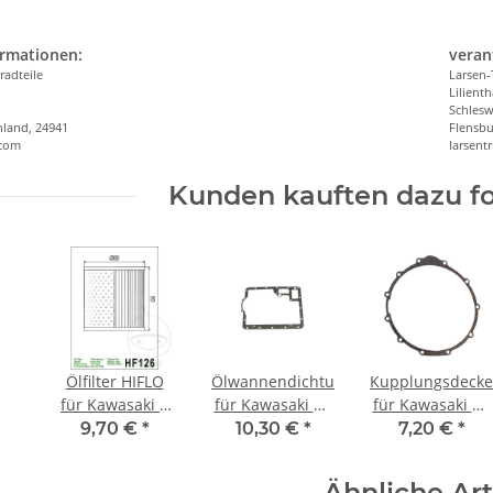
ormationen:
veran
radteile
Larsen-
Lilienth
n
Schlesw
hland, 24941
Flensbu
.com
larsen
Kunden kauften dazu fo
Ölfilter HIFLO
Ölwannendichtung
Kupplungsdecke
für Kawasaki Z
für Kawasaki KZ
für Kawasaki KZ
750 900 1000
1300 ZGT30A Z
1300 1979-1989
9,70 €
*
10,30 €
*
7,20 €
*
1300 Z/ZG 1300
1300 ZG DFI
# 11009-1092
Z1 900 Z1R 1000
11009-1093
11060-1419
Ähnliche Art