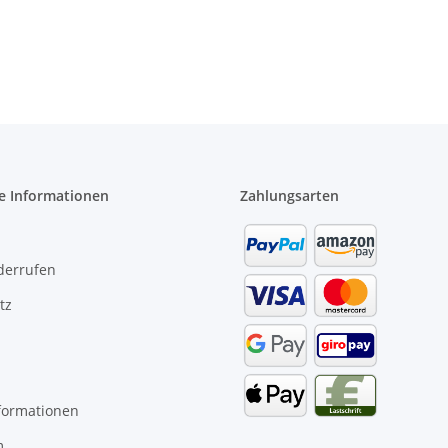
e Informationen
Zahlungsarten
derrufen
tz
formationen
m