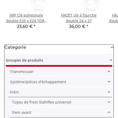
JMP Clé polygonale
HAZET clé à fourche
HAZ
double E20 x E24 TORX
double 24 x 27
doub
droite
fr
23,60 €
*
36,00 €
*
Categorie
Groupes de produits
Transmission
Système/pièces d'échappement
Frein
Tuyau de frein Stahlflex universel
frein avant