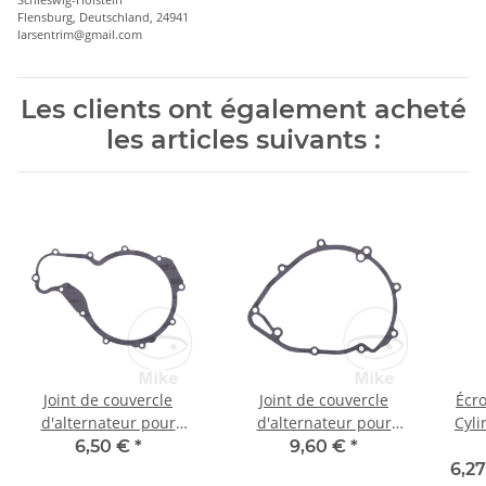
Flensburg, Deutschland, 24941
larsentrim@gmail.com
Les clients ont également acheté
les articles suivants :
Joint de couvercle
Joint de couvercle
Écr
d'alternateur pour
d'alternateur pour
Cyl
Kawasaki KLX 650 C #
Kawasaki KLX 650 #
Kawa
6,50 €
*
9,60 €
*
1993-1995
1993-2001
6,2